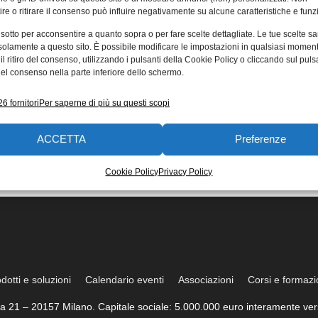
re o ritirare il consenso può influire negativamente su alcune caratteristiche e funzi
 sotto per acconsentire a quanto sopra o per fare scelte dettagliate. Le tue scelte s
solamente a questo sito. È possibile modificare le impostazioni in qualsiasi momen
l ritiro del consenso, utilizzando i pulsanti della Cookie Policy o cliccando sul puls
el consenso nella parte inferiore dello schermo.
6 fornitori
Per saperne di più su questi scopi
ACCETTA
Preferenze
Cookie Policy
Privacy Policy
dotti e soluzioni
Calendario eventi
Associazioni
Corsi e formaz
trea 21 – 20157 Milano. Capitale sociale: 5.000.000 euro interamente vers