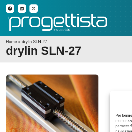
ADDITIVE MANUFACTURI
Home
»
drylin SLN-27
drylin SLN-27
Per fornir
memorizzar
permetterà
navigazion