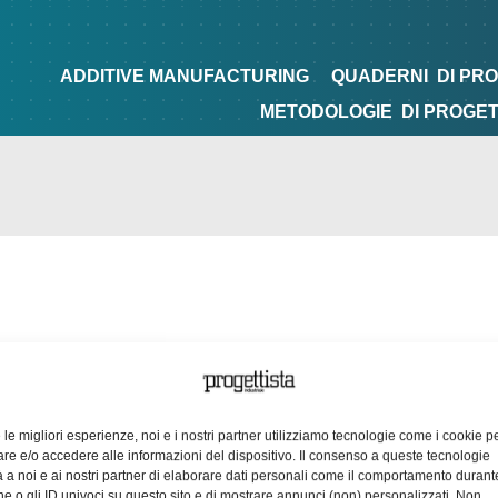
NG
QUADERNI
DI PROGETTAZIONE
TIPS&TRICKS
ADDITIVE MANUFACTURING
QUADERNI
DI PR
METODOLOGIE
DI PROGE
e le migliori esperienze, noi e i nostri partner utilizziamo tecnologie come i cookie p
e e/o accedere alle informazioni del dispositivo. Il consenso a queste tecnologie
 a noi e ai nostri partner di elaborare dati personali come il comportamento durant
e o gli ID univoci su questo sito e di mostrare annunci (non) personalizzati. Non