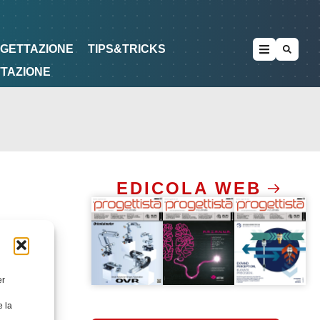
METODOLOGIE
DI PROGETTAZIONE
OGETTAZIONE
TIPS&TRICKS
TTAZIONE
EDICOLA WEB
er
e la