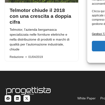
acconsenti
Telmotor chiude il 2018
Una re
Clicca qui
con una crescita a doppia
grazie
applicate 
compreso i
cifra
specia
gestione d
indust
Telmotor, l’azienda bergamasca
Gestisci 72
specializzata nelle forniture elettriche e
Dassault S
nella distribuzione di prodotti e marchi di
della mul
qualità per l’automazione industriale,
tecnologi
chiude
simulazio
Redazione
01/04/2019
22/04/2
White Paper
Pro