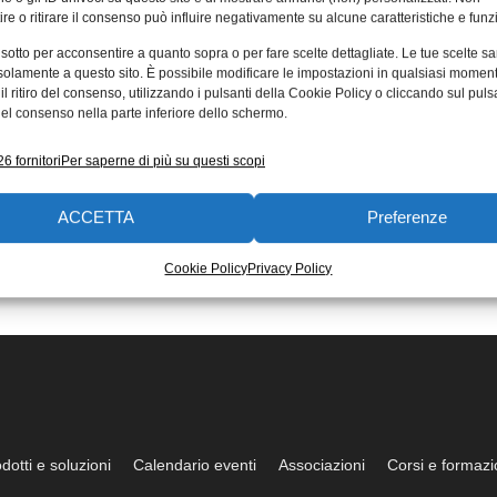
re o ritirare il consenso può influire negativamente su alcune caratteristiche e funzi
te di successi
 sotto per acconsentire a quanto sopra o per fare scelte dettagliate. Le tue scelte s
 alla strategia di
solamente a questo sito. È possibile modificare le impostazioni in qualsiasi momen
l ritiro del consenso, utilizzando i pulsanti della Cookie Policy o cliccando sul puls
lizzazione per
el consenso nella parte inferiore dello schermo.
ria
6 fornitori
Per saperne di più su questi scopi
ystèmes Italia, filiale italiana
tinazionale francese leader nelle
e di progettazione 3D,
ACCETTA
Preferenze
ne avanzata e realtà virtuale, ha
Cookie Policy
Privacy Policy
014
dotti e soluzioni
Calendario eventi
Associazioni
Corsi e formaz