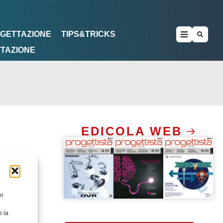
METODOLOGIE
DI PROGETTAZIONE
OGETTAZIONE
TIPS&TRICKS
TTAZIONE
EDICOLA WEB
er
e la