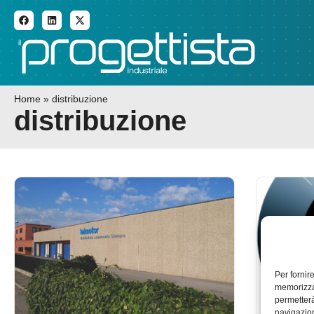
ADDITIVE MANUFACTURI
Home
»
distribuzione
distribuzione
Per fornir
memorizzar
permetterà
navigazion