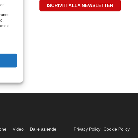
oni.
ISCRIVITI ALLA NEWSLETTER
aranno
to,
ante di
ione
Video
Dalle aziende
Privacy Policy
Cookie Policy