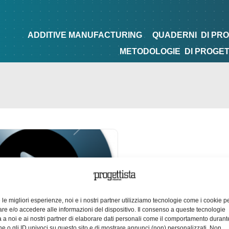
NG
QUADERNI
DI PROGETTAZIONE
TIPS&TRICKS
ADDITIVE MANUFACTURING
QUADERNI
DI PR
METODOLOGIE
DI PROGE
e le migliori esperienze, noi e i nostri partner utilizziamo tecnologie come i cookie p
e e/o accedere alle informazioni del dispositivo. Il consenso a queste tecnologie
 a noi e ai nostri partner di elaborare dati personali come il comportamento durant
e o gli ID univoci su questo sito e di mostrare annunci (non) personalizzati. Non