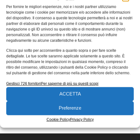
Per fornire le migliori esperienze, noi e i nostri partner utilizziamo
Dallo studio della dinamica delle
tecnologie come i cookie per memorizzare e/o accedere alle informazioni
gocce microdispositivi più efficaci
del dispositivo. Il consenso a queste tecnologie permetterà a noi e ai nostri
partner di elaborare dati personali come il comportamento durante la
Dallo studio della dinamica delle gocce microdispositivi
navigazione o gli ID univoci su questo sito e di mostrare annunci (non)
più efficaci: pubblicato su Nature Communications, apre
personalizzati. Non acconsentire o ritirare il consenso può influire
orizzonti in ambito bio-ingegneristico
negativamente su alcune caratteristiche e funzioni.
Adelmo Sommaruga
20/04/2023
Clicca qui sotto per acconsentire a quanto sopra o per fare scelte
dettagliate. Le tue scelte saranno applicate solamente a questo sito. È
EDICOLA WEB
possibile modificare le impostazioni in qualsiasi momento, compreso il
ritiro del consenso, utilizzando i pulsanti della Cookie Policy o cliccando
sul pulsante di gestione del consenso nella parte inferiore dello schermo.
Gestisci 726 fornitori
Per saperne di più su questi scopi
ACCETTA
Preferenze
ISCRIVITI ALLA NEWSLETTER
Cookie Policy
Privacy Policy