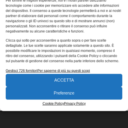
Per fornire le migliori esperienze, noi e i nostri partner utilizziamo
sicurezza integrata
tecnologie come i cookie per memorizzare e/o accedere alle informazioni
del dispositivo. Il consenso a queste tecnologie permetterà a noi e ai nostri
Le soluzioni di sicurezza integrata di Control Techniques
partner di elaborare dati personali come il comportamento durante la
garantiscono flessibilità nella progettazione funzionale e
navigazione o gli ID univoci su questo sito e di mostrare annunci (non)
nei protocolli da integrare.
personalizzati. Non acconsentire o ritirare il consenso può influire
negativamente su alcune caratteristiche e funzioni.
Giorgio Moradei
11/01/2022
Clicca qui sotto per acconsentire a quanto sopra o per fare scelte
EDICOLA WEB
dettagliate. Le tue scelte saranno applicate solamente a questo sito. È
possibile modificare le impostazioni in qualsiasi momento, compreso il
ritiro del consenso, utilizzando i pulsanti della Cookie Policy o cliccando
sul pulsante di gestione del consenso nella parte inferiore dello schermo.
Gestisci 726 fornitori
Per saperne di più su questi scopi
ACCETTA
ISCRIVITI ALLA NEWSLETTER
Preferenze
Cookie Policy
Privacy Policy