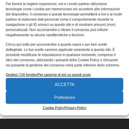
produzione dei centri di lavoro
Per fornire le migliori esperienze, noi e i nostri partner utilizziamo
tecnologie come i cookie per memorizzare e/o accedere alle informazioni
monoBLOCK
del dispositivo. Il consenso a queste tecnologie permetterà a noi e ai nostri
partner di elaborare dati personali come il comportamento durante la
Nuovo concetto di montaggio: DMG MORI rivoluziona la
navigazione o gli ID univoci su questo sito e di mostrare annunci (non)
produzione dei centri di lavoro monoBLOCK a 5 assi con
personalizzati. Non acconsentire o ritirare il consenso può influire
la sua
negativamente su alcune caratteristiche e funzioni.
Novello Brunoro
12/11/2020
Clicca qui sotto per acconsentire a quanto sopra o per fare scelte
EDICOLA WEB
dettagliate. Le tue scelte saranno applicate solamente a questo sito. È
possibile modificare le impostazioni in qualsiasi momento, compreso il
ritiro del consenso, utilizzando i pulsanti della Cookie Policy o cliccando
sul pulsante di gestione del consenso nella parte inferiore dello schermo.
Gestisci 726 fornitori
Per saperne di più su questi scopi
ACCETTA
ISCRIVITI ALLA NEWSLETTER
Preferenze
Cookie Policy
Privacy Policy