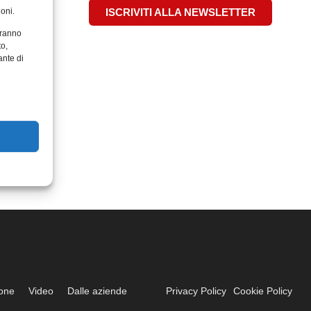
oni.
ISCRIVITI ALLA NEWSLETTER
aranno
to,
ante di
ione
Video
Dalle aziende
Privacy Policy
Cookie Policy