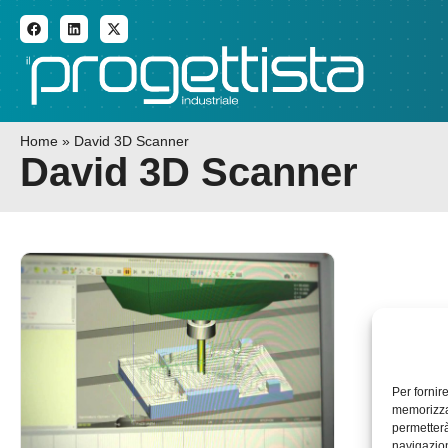
ADDITIVE MANUFACTURI
Home
»
David 3D Scanner
David 3D Scanner
Per fornir
memorizzar
permetterà
navigazion