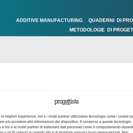
NG
QUADERNI
DI PROGETTAZIONE
TIPS&TRICKS
ADDITIVE MANUFACTURING
QUADERNI
DI PR
METODOLOGIE
DI PROGE
e le migliori esperienze, noi e i nostri partner utilizziamo tecnologie come i cookie p
e e/o accedere alle informazioni del dispositivo. Il consenso a queste tecnologie
 a noi e ai nostri partner di elaborare dati personali come il comportamento durant
e o gli ID univoci su questo sito e di mostrare annunci (non) personalizzati. Non