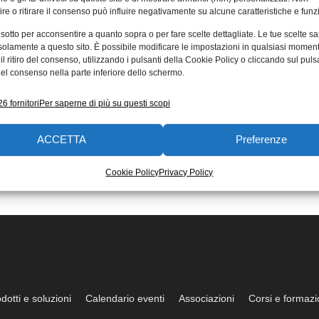
re o ritirare il consenso può influire negativamente su alcune caratteristiche e funzi
 sotto per acconsentire a quanto sopra o per fare scelte dettagliate. Le tue scelte s
solamente a questo sito. È possibile modificare le impostazioni in qualsiasi momen
l ritiro del consenso, utilizzando i pulsanti della Cookie Policy o cliccando sul puls
el consenso nella parte inferiore dello schermo.
6 fornitori
Per saperne di più su questi scopi
ACCETTA
Preferenze
Cookie Policy
Privacy Policy
dotti e soluzioni
Calendario eventi
Associazioni
Corsi e formaz