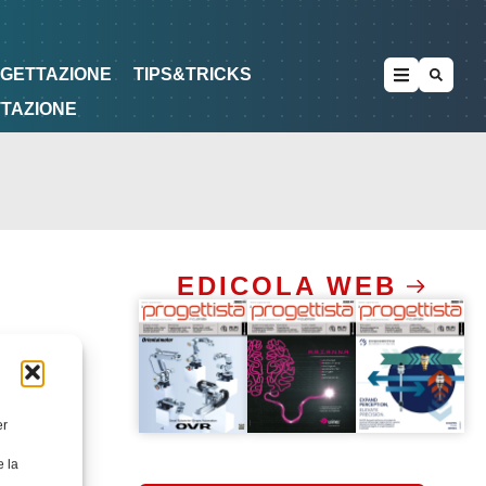
METODOLOGIE
DI PROGETTAZIONE
OGETTAZIONE
TIPS&TRICKS
TTAZIONE
EDICOLA WEB
er
e la