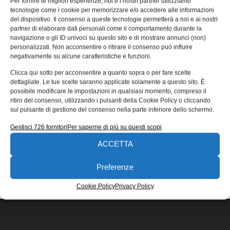
Per fornire le migliori esperienze, noi e i nostri partner utilizziamo
barre per applicazioni complesse
tecnologie come i cookie per memorizzare e/o accedere alle informazioni
del dispositivo. Il consenso a queste tecnologie permetterà a noi e ai nostri
Cognex Corporation presenta la serie di lettori di codici a
partner di elaborare dati personali come il comportamento durante la
barre a montaggio fisso DataMan 280, progettata per
navigazione o gli ID univoci su questo sito e di mostrare annunci (non)
risolvere un’ampia gamma di applicazioni ID.
personalizzati. Non acconsentire o ritirare il consenso può influire
negativamente su alcune caratteristiche e funzioni.
Ida Dallacasa
15/02/2022
Clicca qui sotto per acconsentire a quanto sopra o per fare scelte
EDICOLA WEB
dettagliate. Le tue scelte saranno applicate solamente a questo sito. È
possibile modificare le impostazioni in qualsiasi momento, compreso il
ritiro del consenso, utilizzando i pulsanti della Cookie Policy o cliccando
sul pulsante di gestione del consenso nella parte inferiore dello schermo.
Gestisci 726 fornitori
Per saperne di più su questi scopi
ACCETTA
ISCRIVITI ALLA NEWSLETTER
Preferenze
Cookie Policy
Privacy Policy