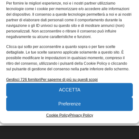
Chi ben progetta è a metà della
Per fornire le migliori esperienze, noi e i nostri partner utilizziamo
vittoria
tecnologie come i cookie per memorizzare e/o accedere alle informazioni
del dispositivo. Il consenso a queste tecnologie permetterà a noi e ai nostri
Nelle gare automobilistiche il talento e l’esperienza del
partner di elaborare dati personali come il comportamento durante la
navigazione o gli ID univoci su questo sito e di mostrare annunci (non)
pilota sono importanti tanto quanto lo è la bravura del
personalizzati. Non acconsentire o ritirare il consenso può influire
team dei
negativamente su alcune caratteristiche e funzioni.
Emanuela Bianchi
31/08/2022
Clicca qui sotto per acconsentire a quanto sopra o per fare scelte
EDICOLA WEB
dettagliate. Le tue scelte saranno applicate solamente a questo sito. È
possibile modificare le impostazioni in qualsiasi momento, compreso il
ritiro del consenso, utilizzando i pulsanti della Cookie Policy o cliccando
sul pulsante di gestione del consenso nella parte inferiore dello schermo.
Gestisci 726 fornitori
Per saperne di più su questi scopi
ACCETTA
ISCRIVITI ALLA NEWSLETTER
Preferenze
Cookie Policy
Privacy Policy