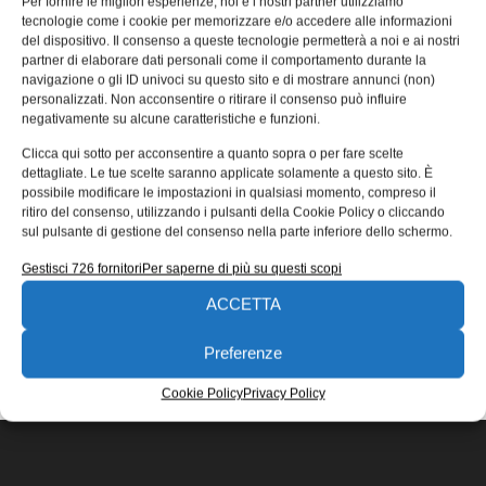
Per fornire le migliori esperienze, noi e i nostri partner utilizziamo
CR-35
tecnologie come i cookie per memorizzare e/o accedere alle informazioni
del dispositivo. Il consenso a queste tecnologie permetterà a noi e ai nostri
Fanuc rinnova il suo popolare robot collaborativo CR-35:
partner di elaborare dati personali come il comportamento durante la
più leggero, più performante, più facile da installare e da
navigazione o gli ID univoci su questo sito e di mostrare annunci (non)
programmare.
personalizzati. Non acconsentire o ritirare il consenso può influire
negativamente su alcune caratteristiche e funzioni.
Alberto Arrigoni
20/06/2022
Clicca qui sotto per acconsentire a quanto sopra o per fare scelte
EDICOLA WEB
dettagliate. Le tue scelte saranno applicate solamente a questo sito. È
possibile modificare le impostazioni in qualsiasi momento, compreso il
ritiro del consenso, utilizzando i pulsanti della Cookie Policy o cliccando
sul pulsante di gestione del consenso nella parte inferiore dello schermo.
Gestisci 726 fornitori
Per saperne di più su questi scopi
ACCETTA
ISCRIVITI ALLA NEWSLETTER
Preferenze
Cookie Policy
Privacy Policy