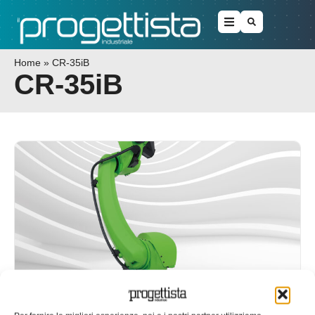
Home
»
CR-35iB
CR-35iB
Fanuc rinnova il robot collaborativo