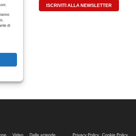
oni.
ISCRIVITI ALLA NEWSLETTER
aranno
to,
ante di
ione
Video
Dalle aziende
Privacy Policy
Cookie Policy