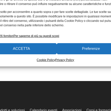
re o ritirare il consenso può influire negativamente su alcune caratteristiche e funzi
 sotto per acconsentire a quanto sopra o per fare scelte dettagliate. Le tue scelte s
solamente a questo sito. È possibile modificare le impostazioni in qualsiasi momen
l ritiro del consenso, utilizzando i pulsanti della Cookie Policy o cliccando sul puls
el consenso nella parte inferiore dello schermo.
6 fornitori
Per saperne di più su questi scopi
ACCETTA
Preferenze
Cookie Policy
Privacy Policy
dotti e soluzioni
Calendario eventi
Associazioni
Corsi e formaz