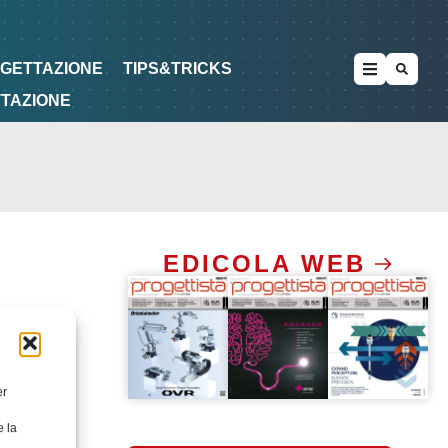
METODOLOGIE
DI PROGETTAZIONE
OGETTAZIONE
TIPS&TRICKS
TTAZIONE
EDICOLA WEB
er
e la