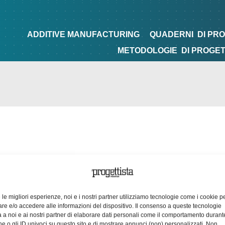
NG
QUADERNI
DI PROGETTAZIONE
TIPS&TRICKS
ADDITIVE MANUFACTURING
QUADERNI
DI PR
METODOLOGIE
DI PROGE
e le migliori esperienze, noi e i nostri partner utilizziamo tecnologie come i cookie p
e e/o accedere alle informazioni del dispositivo. Il consenso a queste tecnologie
 a noi e ai nostri partner di elaborare dati personali come il comportamento durant
e o gli ID univoci su questo sito e di mostrare annunci (non) personalizzati. Non