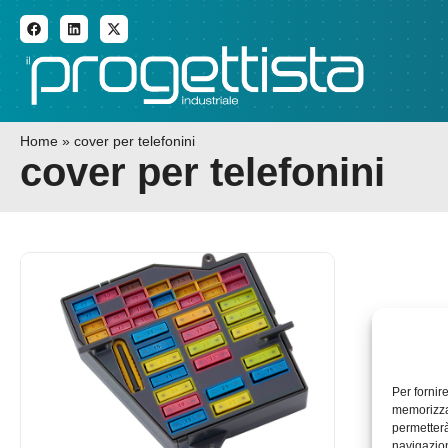
ADDITIVE MANUFACTURI
Home
»
cover per telefonini
cover per telefonini
Per fornir
memorizzar
permetterà
navigazion