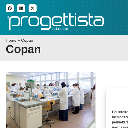
ADDITIVE MANUFACTURI
Home
»
Copan
Copan
Per fornir
memorizzar
permetterà
navigazion