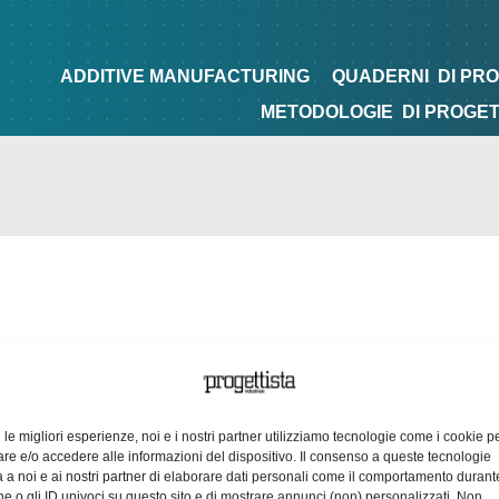
NG
QUADERNI
DI PROGETTAZIONE
TIPS&TRICKS
ADDITIVE MANUFACTURING
QUADERNI
DI PR
METODOLOGIE
DI PROGE
e le migliori esperienze, noi e i nostri partner utilizziamo tecnologie come i cookie p
e e/o accedere alle informazioni del dispositivo. Il consenso a queste tecnologie
 a noi e ai nostri partner di elaborare dati personali come il comportamento durant
e o gli ID univoci su questo sito e di mostrare annunci (non) personalizzati. Non