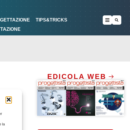
METODOLOGIE
DI PROGETTAZIONE
OGETTAZIONE
TIPS&TRICKS
TTAZIONE
EDICOLA WEB
er
e la