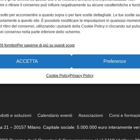
re o ritirare il consenso può influire negativamente su alcune caratteristiche e funzi
 sotto per acconsentire a quanto sopra o per fare scelte dettagliate. Le tue scelte s
solamente a questo sito. È possibile modificare le impostazioni in qualsiasi momen
l ritiro del consenso, utilizzando i pulsanti della Cookie Policy o cliccando sul puls
el consenso nella parte inferiore dello schermo.
6 fornitori
Per saperne di più su questi scopi
ACCETTA
Preferenze
Cookie Policy
Privacy Policy
dotti e soluzioni
Calendario eventi
Associazioni
Corsi e formaz
trea 21 – 20157 Milano. Capitale sociale: 5.000.000 euro interamente vers