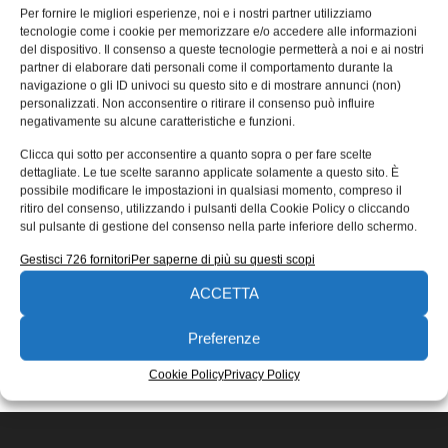
IEC61131-3 capace di ridurre i tempi
Per fornire le migliori esperienze, noi e i nostri partner utilizziamo
tecnologie come i cookie per memorizzare e/o accedere alle informazioni
ed i costi di sviluppo
del dispositivo. Il consenso a queste tecnologie permetterà a noi e ai nostri
partner di elaborare dati personali come il comportamento durante la
Parker Hannifin, protagonista nel mercato delle
navigazione o gli ID univoci su questo sito e di mostrare annunci (non)
tecnologie di motion and control, lancia il controllore assi
personalizzati. Non acconsentire o ritirare il consenso può influire
Parker Automation Controller (PAC). Progettato per
negativamente su alcune caratteristiche e funzioni.
19/02/2015
Clicca qui sotto per acconsentire a quanto sopra o per fare scelte
EDICOLA WEB
dettagliate. Le tue scelte saranno applicate solamente a questo sito. È
possibile modificare le impostazioni in qualsiasi momento, compreso il
ritiro del consenso, utilizzando i pulsanti della Cookie Policy o cliccando
sul pulsante di gestione del consenso nella parte inferiore dello schermo.
Gestisci 726 fornitori
Per saperne di più su questi scopi
ACCETTA
ISCRIVITI ALLA NEWSLETTER
Preferenze
Cookie Policy
Privacy Policy