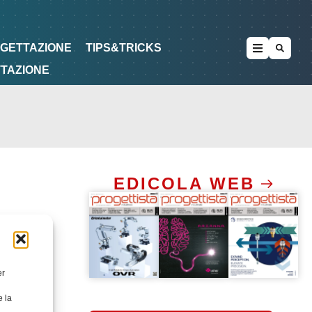
METODOLOGIE
DI PROGETTAZIONE
OGETTAZIONE
TIPS&TRICKS
TTAZIONE
EDICOLA WEB
er
e la