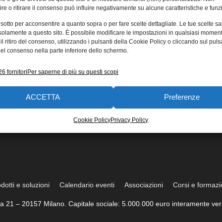
re o ritirare il consenso può influire negativamente su alcune caratteristiche e funzi
 sotto per acconsentire a quanto sopra o per fare scelte dettagliate. Le tue scelte s
solamente a questo sito. È possibile modificare le impostazioni in qualsiasi momen
l ritiro del consenso, utilizzando i pulsanti della Cookie Policy o cliccando sul puls
el consenso nella parte inferiore dello schermo.
6 fornitori
Per saperne di più su questi scopi
ACCETTA
Preferenze
Cookie Policy
Privacy Policy
dotti e soluzioni
Calendario eventi
Associazioni
Corsi e formaz
trea 21 – 20157 Milano. Capitale sociale: 5.000.000 euro interamente vers