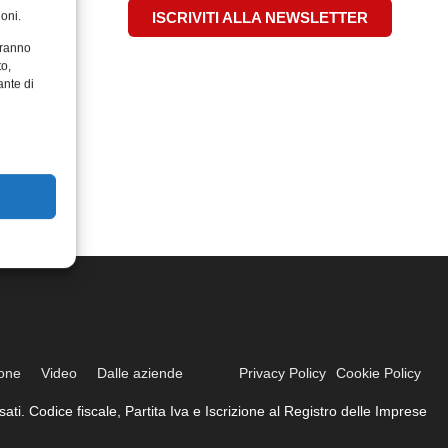
oni.
ISCRIVITI ALLA NEWSLETTER
aranno
to,
ante di
ione
Video
Dalle aziende
Privacy Policy
Cookie Policy
ati. Codice fiscale, Partita Iva e Iscrizione al Registro delle Imprese