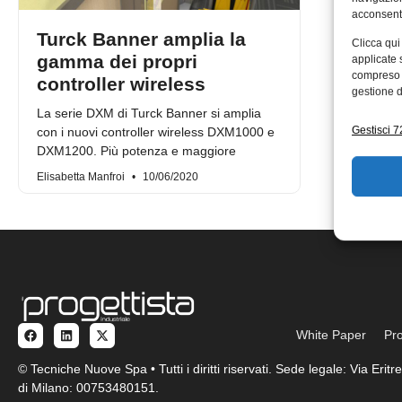
acconsenti
Turck Banner amplia la
Clicca qui
gamma dei propri
applicate 
compreso i
controller wireless
gestione d
La serie DXM di Turck Banner si amplia
Gestisci 72
con i nuovi controller wireless DXM1000 e
DXM1200. Più potenza e maggiore
Elisabetta Manfroi
10/06/2020
White Paper
Pro
© Tecniche Nuove Spa • Tutti i diritti riservati. Sede legale: Via Eri
di Milano: 00753480151.