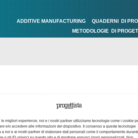
NG
QUADERNI
DI PROGETTAZIONE
TIPS&TRICKS
ADDITIVE MANUFACTURING
QUADERNI
DI PR
METODOLOGIE
DI PROGE
e le migliori esperienze, noi e i nostri partner utilizziamo tecnologie come i cookie p
e e/o accedere alle informazioni del dispositivo. Il consenso a queste tecnologie
 a noi e ai nostri partner di elaborare dati personali come il comportamento durant
e o gli ID univoci su questo sito e di mostrare annunci (non) personalizzati. Non