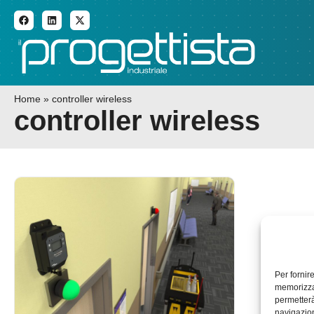
ADDITIVE MANUFACTURI
Home
»
controller wireless
controller wireless
Per fornir
memorizzar
permetterà
navigazion