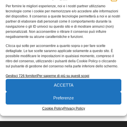
Per fornire le migliori esperienze, noi e i nostri partner utilizziamo
Il primo controller multiprotocollo
tecnologie come i cookie per memorizzare e/o accedere alle informazioni
direttamente connesso al cloud
del dispositivo. Il consenso a queste tecnologie permetterà a noi e ai nostri
partner di elaborare dati personali come il comportamento durante la
Da Turck Banner il primo controller multiprotocollo
navigazione o gli ID univoci su questo sito e di mostrare annunci (non)
direttamente connesso al cloud al mondo. Grazie al suo
personalizzati. Non acconsentire o ritirare il consenso può influire
edge gateway integrato, il
negativamente su alcune caratteristiche e funzioni.
Ida Dallacasa
01/10/2020
Clicca qui sotto per acconsentire a quanto sopra o per fare scelte
dettagliate. Le tue scelte saranno applicate solamente a questo sito. È
EDICOLA WEB
possibile modificare le impostazioni in qualsiasi momento, compreso il
ritiro del consenso, utilizzando i pulsanti della Cookie Policy o cliccando
sul pulsante di gestione del consenso nella parte inferiore dello schermo.
Gestisci 726 fornitori
Per saperne di più su questi scopi
ACCETTA
Preferenze
ISCRIVITI ALLA NEWSLETTER
Cookie Policy
Privacy Policy