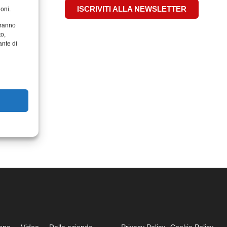
ISCRIVITI ALLA NEWSLETTER
oni.
aranno
to,
ante di