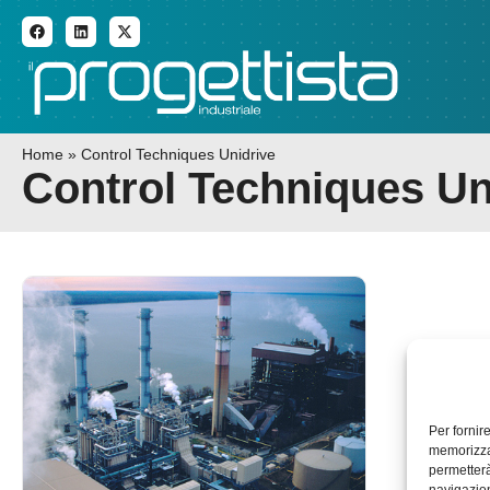
ADDITIVE MANUFACTURI
Home
»
Control Techniques Unidrive
Control Techniques Un
Per fornir
memorizzar
permetterà