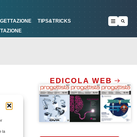
METODOLOGIE
DI PROGETTAZIONE
OGETTAZIONE
TIPS&TRICKS
TTAZIONE
EDICOLA WEB
er
e la