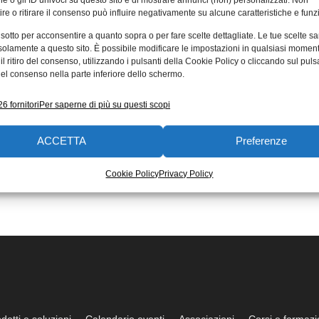
e o gli ID univoci su questo sito e di mostrare annunci (non) personalizzati. Non
re o ritirare il consenso può influire negativamente su alcune caratteristiche e funzi
 sotto per acconsentire a quanto sopra o per fare scelte dettagliate. Le tue scelte s
solamente a questo sito. È possibile modificare le impostazioni in qualsiasi momen
l ritiro del consenso, utilizzando i pulsanti della Cookie Policy o cliccando sul puls
el consenso nella parte inferiore dello schermo.
6 fornitori
Per saperne di più su questi scopi
ACCETTA
Preferenze
Cookie Policy
Privacy Policy