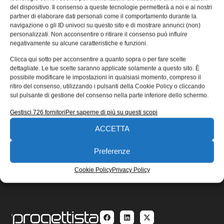
del dispositivo. Il consenso a queste tecnologie permetterà a noi e ai nostri
La misura della consistenza è da molti anni uno dei punti
partner di elaborare dati personali come il comportamento durante la
di forza della produzione Valcom per il settore carta:
navigazione o gli ID univoci su questo sito e di mostrare annunci (non)
personalizzati. Non acconsentire o ritirare il consenso può influire
Redazione
16/04/2018
negativamente su alcune caratteristiche e funzioni.
EDICOLA WEB
Clicca qui sotto per acconsentire a quanto sopra o per fare scelte
dettagliate. Le tue scelte saranno applicate solamente a questo sito. È
possibile modificare le impostazioni in qualsiasi momento, compreso il
ritiro del consenso, utilizzando i pulsanti della Cookie Policy o cliccando
sul pulsante di gestione del consenso nella parte inferiore dello schermo.
Gestisci 726 fornitori
Per saperne di più su questi scopi
ACCETTA
ISCRIVITI ALLA NEWSLETTER
Preferenze
Cookie Policy
Privacy Policy