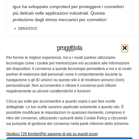
igus ha sviluppato conprotect per proteggere i connettori
più delicati nelle applicazioni industriali. Questa
protezione dagli stress meccanici per connettori
28/04/2015
Per fornire le migliori esperienze, noi e i nostri partner utilizziamo
tecnologie come i cookie per memorizzare e/o accedere alle informazioni
del dispositivo. Il consenso a queste tecnologie permetterà a noi e ai nostri
partner di elaborare dati personali come il comportamento durante la
navigazione o gli ID univoci su questo sito e di mostrare annunci (non)
personalizzati. Non acconsentire o ritirare il consenso può influire
negativamente su alcune caratteristiche e funzioni.
Clicca qui sotto per acconsentire a quanto sopra o per fare scelte
dettagliate. Le tue scelte saranno applicate solamente a questo sito. È
possibile modificare le impostazioni in qualsiasi momento, compreso il
Protezione affidabile per connettori
ritiro del consenso, utilizzando i pulsanti della Cookie Policy o cliccando
sul pulsante di gestione del consenso nella parte inferiore dello schermo.
igus ha sviluppato conprotect per proteggere i connettori
Gestisci 726 fornitori
Per saperne di più su questi scopi
più delicati nelle applicazioni industriali. Questa