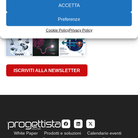
protezione dagli stress meccanici per connettori
ACCETTA
25/03/2015
Preferenze
EDICOLA WEB
Cookie Policy
Privacy Policy
ISCRIVITI ALLA NEWSLETTER
White Paper
Prodotti e soluzioni
Calendario eventi