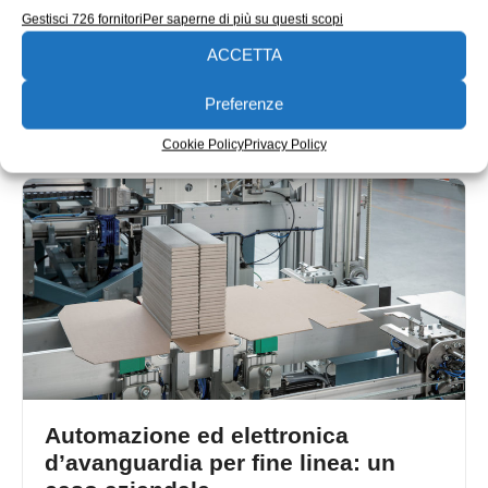
lanciareggia
Gestisci 726 fornitori
Per saperne di più su questi scopi
Una partnership storica quella tra Aventics, specializzata
ACCETTA
in soluzioni pneumatiche, e Fromm Packaging
Automation, gruppo svizzero con sede produttiva in
Preferenze
Redazione
07/04/2017
Cookie Policy
Privacy Policy
Automazione ed elettronica
d’avanguardia per fine linea: un