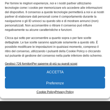
condizioni operative della durezza
Per fornire le migliori esperienze, noi e i nostri partner utilizziamo
tecnologie come i cookie per memorizzare e/o accedere alle informazioni
Leeb
del dispositivo. Il consenso a queste tecnologie permetterà a noi e ai nostri
partner di elaborare dati personali come il comportamento durante la
Tra tutte le caratteristiche meccaniche, la durezza è
navigazione o gli ID univoci su questo sito e di mostrare annunci (non)
indubbiamente quella il cui concetto è meno chiaro e
personalizzati. Non acconsentire o ritirare il consenso può influire
definito. Con il
negativamente su alcune caratteristiche e funzioni.
Francesco Chichi
03/04/2017
Clicca qui sotto per acconsentire a quanto sopra o per fare scelte
EDICOLA WEB
dettagliate. Le tue scelte saranno applicate solamente a questo sito. È
possibile modificare le impostazioni in qualsiasi momento, compreso il
ritiro del consenso, utilizzando i pulsanti della Cookie Policy o cliccando
sul pulsante di gestione del consenso nella parte inferiore dello schermo.
Gestisci 726 fornitori
Per saperne di più su questi scopi
ACCETTA
ISCRIVITI ALLA NEWSLETTER
Preferenze
Cookie Policy
Privacy Policy