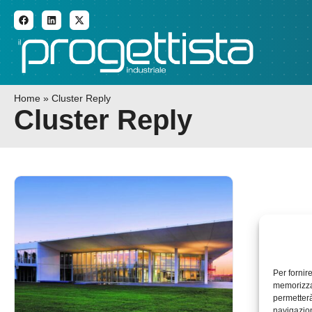
ADDITIVE MANUFACTURI
Home
»
Cluster Reply
Cluster Reply
Per fornir
memorizzar
permetterà
navigazion