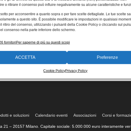
re o ritirare il consenso può influire negativamente su alcune caratteristiche e funzi
 sotto per acconsentire a quanto sopra o per fare scelte dettagliate. Le tue scelte s
solamente a questo sito. È possibile modificare le impostazioni in qualsiasi momen
l ritiro del consenso, utilizzando i pulsanti della Cookie Policy o cliccando sul puls
el consenso nella parte inferiore dello schermo.
6 fornitori
Per saperne di più su questi scopi
ACCETTA
Preferenze
Cookie Policy
Privacy Policy
dotti e soluzioni
Calendario eventi
Associazioni
Corsi e formaz
trea 21 – 20157 Milano. Capitale sociale: 5.000.000 euro interamente vers