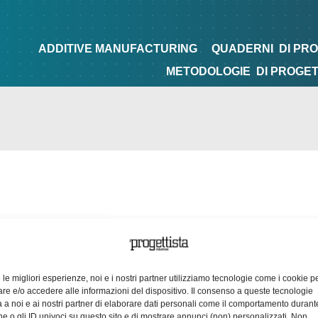
NG
QUADERNI
DI PROGETTAZIONE
TIPS&TRICKS
ADDITIVE MANUFACTURING
QUADERNI
DI PR
METODOLOGIE
DI PROGE
e le migliori esperienze, noi e i nostri partner utilizziamo tecnologie come i cookie p
e e/o accedere alle informazioni del dispositivo. Il consenso a queste tecnologie
 a noi e ai nostri partner di elaborare dati personali come il comportamento durant
e o gli ID univoci su questo sito e di mostrare annunci (non) personalizzati. Non