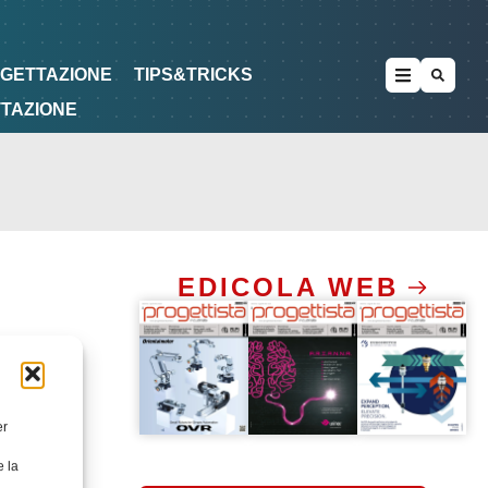
METODOLOGIE
DI PROGETTAZIONE
OGETTAZIONE
TIPS&TRICKS
TTAZIONE
EDICOLA WEB
er
e la