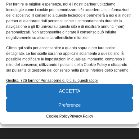
temperatura, livello e portata della
Per fornire le migliori esperienze, noi e i nostri partner utilizziamo
tecnologie come i cookie per memorizzare e/o accedere alle informazioni
gamma Barksdale
del dispositivo. Il consenso a queste tecnologie permetterà a noi e ai nostri
partner di elaborare dati personali come il comportamento durante la
Il nuovo pressostato elettronico chiamato BPS3000,
navigazione o gli ID univoci su questo sito e di mostrare annunci (non)
distribuito da Precision Fluid Controls, offre numerose
personalizzati. Non acconsentire o ritirare il consenso può influire
possibilità e nuove soluzioni, perfetto per le
negativamente su alcune caratteristiche e funzioni.
Emanuela Bianchi
31/01/2014
Clicca qui sotto per acconsentire a quanto sopra o per fare scelte
EDICOLA WEB
dettagliate. Le tue scelte saranno applicate solamente a questo sito. È
possibile modificare le impostazioni in qualsiasi momento, compreso il
ritiro del consenso, utilizzando i pulsanti della Cookie Policy o cliccando
sul pulsante di gestione del consenso nella parte inferiore dello schermo.
Gestisci 726 fornitori
Per saperne di più su questi scopi
ACCETTA
ISCRIVITI ALLA NEWSLETTER
Preferenze
Cookie Policy
Privacy Policy