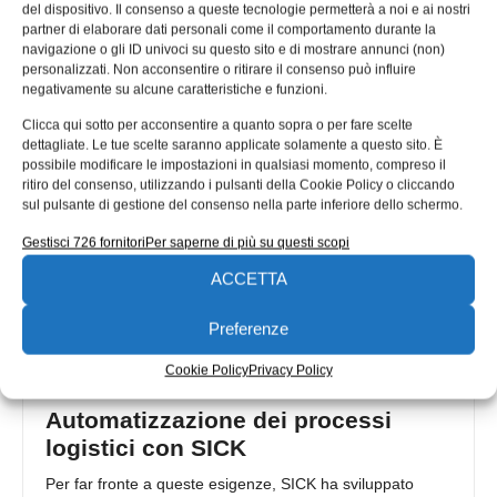
del dispositivo. Il consenso a queste tecnologie permetterà a noi e ai nostri
ZF coniuga sistemi meccanici intelligenti e soluzioni
partner di elaborare dati personali come il comportamento durante la
digitali. Grazie a questa capacità, il Gruppo è in grado di
navigazione o gli ID univoci su questo sito e di mostrare annunci (non)
offrire prodotti
personalizzati. Non acconsentire o ritirare il consenso può influire
negativamente su alcune caratteristiche e funzioni.
Redazione
26/04/2018
Clicca qui sotto per acconsentire a quanto sopra o per fare scelte
dettagliate. Le tue scelte saranno applicate solamente a questo sito. È
possibile modificare le impostazioni in qualsiasi momento, compreso il
ritiro del consenso, utilizzando i pulsanti della Cookie Policy o cliccando
sul pulsante di gestione del consenso nella parte inferiore dello schermo.
Gestisci 726 fornitori
Per saperne di più su questi scopi
ACCETTA
Preferenze
Cookie Policy
Privacy Policy
Automatizzazione dei processi
logistici con SICK
Per far fronte a queste esigenze, SICK ha sviluppato