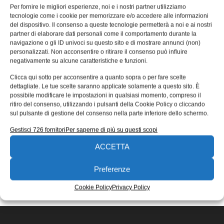
Bologna trionfa all’American Solar
Per fornire le migliori esperienze, noi e i nostri partner utilizziamo
tecnologie come i cookie per memorizzare e/o accedere alle informazioni
Challenge
del dispositivo. Il consenso a queste tecnologie permetterà a noi e ai nostri
partner di elaborare dati personali come il comportamento durante la
Emilia 4, l’auto solare progettata e costruita dall’Università
navigazione o gli ID univoci su questo sito e di mostrare annunci (non)
di Bologna, trionfa all’American Solar Challenge,
personalizzati. Non acconsentire o ritirare il consenso può influire
competizione riservata a veicoli solari sviluppati
negativamente su alcune caratteristiche e funzioni.
Redazione
24/07/2018
Clicca qui sotto per acconsentire a quanto sopra o per fare scelte
EDICOLA WEB
dettagliate. Le tue scelte saranno applicate solamente a questo sito. È
possibile modificare le impostazioni in qualsiasi momento, compreso il
ritiro del consenso, utilizzando i pulsanti della Cookie Policy o cliccando
sul pulsante di gestione del consenso nella parte inferiore dello schermo.
Gestisci 726 fornitori
Per saperne di più su questi scopi
ACCETTA
ISCRIVITI ALLA NEWSLETTER
Preferenze
Cookie Policy
Privacy Policy