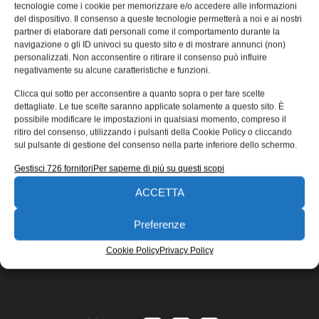
di comando Rittal
tecnologie come i cookie per memorizzare e/o accedere alle informazioni
del dispositivo. Il consenso a queste tecnologie permetterà a noi e ai nostri
Il nuovo sistema zoccolo VX di Rittal è progettato per il
partner di elaborare dati personali come il comportamento durante la
navigazione o gli ID univoci su questo sito e di mostrare annunci (non)
nuovo armadio VX25 ma è pienamente compatibile con i
personalizzati. Non acconsentire o ritirare il consenso può influire
Redazione
04/10/2018
negativamente su alcune caratteristiche e funzioni.
EDICOLA WEB
Clicca qui sotto per acconsentire a quanto sopra o per fare scelte
dettagliate. Le tue scelte saranno applicate solamente a questo sito. È
possibile modificare le impostazioni in qualsiasi momento, compreso il
ritiro del consenso, utilizzando i pulsanti della Cookie Policy o cliccando
sul pulsante di gestione del consenso nella parte inferiore dello schermo.
Gestisci 726 fornitori
Per saperne di più su questi scopi
ACCETTA
ISCRIVITI ALLA NEWSLETTER
Preferenze
Cookie Policy
Privacy Policy