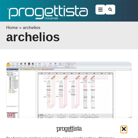
Home
»
archelios
archelios
Soluzioni software e servizi dedicati