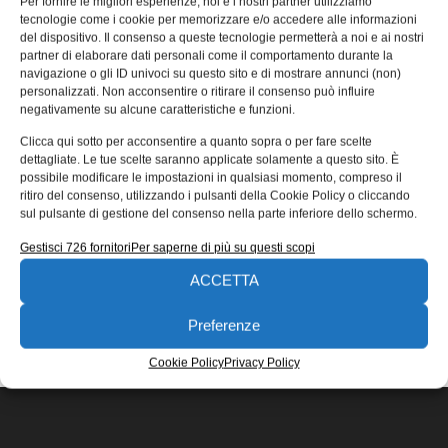
Per fornire le migliori esperienze, noi e i nostri partner utilizziamo
all’ingegneria industriale
tecnologie come i cookie per memorizzare e/o accedere alle informazioni
del dispositivo. Il consenso a queste tecnologie permetterà a noi e ai nostri
Lanciare un nuovo prodotto, accappararsi la propia quota
partner di elaborare dati personali come il comportamento durante la
di mercato, lottare e sopravvivere innovandosi
navigazione o gli ID univoci su questo sito e di mostrare annunci (non)
constantemente implica senza dubbio uno sforzo
personalizzati. Non acconsentire o ritirare il consenso può influire
negativamente su alcune caratteristiche e funzioni.
Redazione
06/07/2017
Clicca qui sotto per acconsentire a quanto sopra o per fare scelte
EDICOLA WEB
dettagliate. Le tue scelte saranno applicate solamente a questo sito. È
possibile modificare le impostazioni in qualsiasi momento, compreso il
ritiro del consenso, utilizzando i pulsanti della Cookie Policy o cliccando
sul pulsante di gestione del consenso nella parte inferiore dello schermo.
Gestisci 726 fornitori
Per saperne di più su questi scopi
ACCETTA
ISCRIVITI ALLA NEWSLETTER
Preferenze
Cookie Policy
Privacy Policy