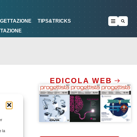
METODOLOGIE
DI PROGETTAZIONE
OGETTAZIONE
TIPS&TRICKS
TTAZIONE
EDICOLA WEB
er
e la