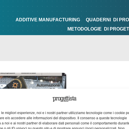
NG
QUADERNI
DI PROGETTAZIONE
TIPS&TRICKS
ADDITIVE MANUFACTURING
QUADERNI
DI PR
METODOLOGIE
DI PROGE
e le migliori esperienze, noi e i nostri partner utilizziamo tecnologie come i cookie p
e e/o accedere alle informazioni del dispositivo. Il consenso a queste tecnologie
 a noi e ai nostri partner di elaborare dati personali come il comportamento durant
e o gli ID univoci su questo sito e di mostrare annunci (non) personalizzati. Non