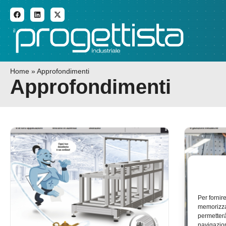
ADDITIVE MANUFACTURI
Home
»
Approfondimenti
Approfondimenti
Per fornir
memorizzar
permetterà
navigazion