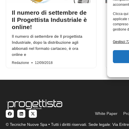
acconsenti
Il numero di settembre de
Il num
Clicca qui
Il Progettista Industriale è
Proget
applicate 
compreso i
online!
online
gestione d
Il numero di settembre de Il progettista
Vi segnal
Gestisci 72
Industriale, dopo la distribuzione agli
Il progett
abbonati nel formato cartaceo, è ora
distribuzi
online e
cartaceo,
Redazione
12/09/2018
Redazion
White Paper
Pro
© Tecniche Nuove Spa • Tutti i diritti riservati. Sede legale: Via Eri