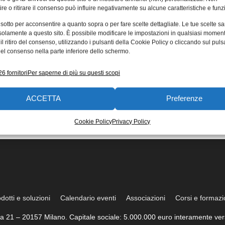
re o ritirare il consenso può influire negativamente su alcune caratteristiche e funzi
ero di febbraio de “Il
 sotto per acconsentire a quanto sopra o per fare scelte dettagliate. Le tue scelte s
tista Industriale” è
solamente a questo sito. È possibile modificare le impostazioni in qualsiasi momen
l ritiro del consenso, utilizzando i pulsanti della Cookie Policy o cliccando sul puls
!
el consenso nella parte inferiore dello schermo.
iamo che il numero di febbraio de
6 fornitori
Per saperne di più su questi scopi
ista Industriale, dopo la
one agli abbonati nel formato
 è
ACCETTA
Preferenze
e
01/03/2018
Cookie Policy
Privacy Policy
dotti e soluzioni
Calendario eventi
Associazioni
Corsi e formaz
trea 21 – 20157 Milano. Capitale sociale: 5.000.000 euro interamente vers