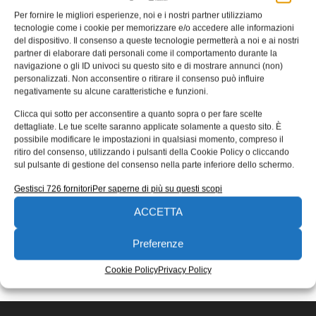
Per fornire le migliori esperienze, noi e i nostri partner utilizziamo
Da Eaton un tubo per applicazioni
tecnologie come i cookie per memorizzare e/o accedere alle informazioni
ferroviarie
del dispositivo. Il consenso a queste tecnologie permetterà a noi e ai nostri
partner di elaborare dati personali come il comportamento durante la
Eaton annuncia il lancio del nuovo tubo a norma SAE
navigazione o gli ID univoci su questo sito e di mostrare annunci (non)
100R4 ad elevata flessibilità, per completare la sua
personalizzati. Non acconsentire o ritirare il consenso può influire
gamma di
negativamente su alcune caratteristiche e funzioni.
Redazione
13/06/2019
Clicca qui sotto per acconsentire a quanto sopra o per fare scelte
dettagliate. Le tue scelte saranno applicate solamente a questo sito. È
EDICOLA WEB
possibile modificare le impostazioni in qualsiasi momento, compreso il
ritiro del consenso, utilizzando i pulsanti della Cookie Policy o cliccando
sul pulsante di gestione del consenso nella parte inferiore dello schermo.
Gestisci 726 fornitori
Per saperne di più su questi scopi
ACCETTA
Preferenze
ISCRIVITI ALLA NEWSLETTER
Cookie Policy
Privacy Policy