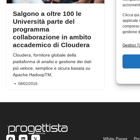
acconsenti
Salgono a oltre 100 le
Clicca qui
Università parte del
applicate 
compreso i
programma
gestione d
collaborazione in ambito
accademico di Cloudera
Gestisci 72
Cloudera, fornitore globale della
piattaforma di analisi e gestione dei dati
più veloce, semplice e sicura basata su
Apache HadoopTM,
08/02/2016
White Paper
Pro