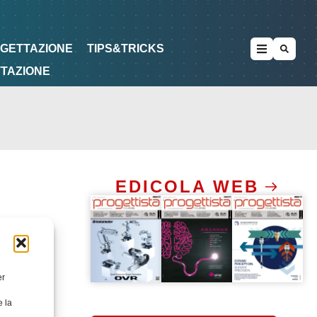
METODOLOGIE
DI PROGETTAZIONE
OGETTAZIONE
TIPS&TRICKS
TTAZIONE
EDICOLA WEB
er
e la