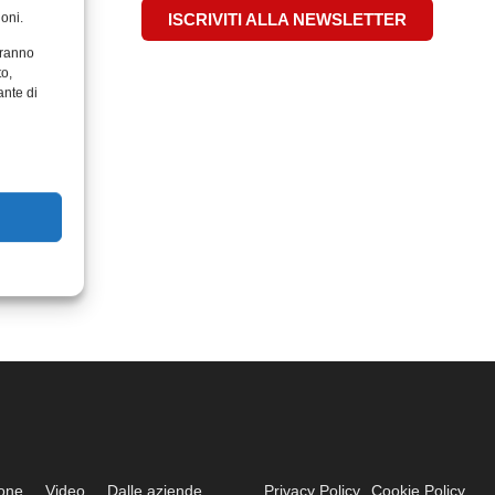
oni.
ISCRIVITI ALLA NEWSLETTER
aranno
to,
ante di
ione
Video
Dalle aziende
Privacy Policy
Cookie Policy