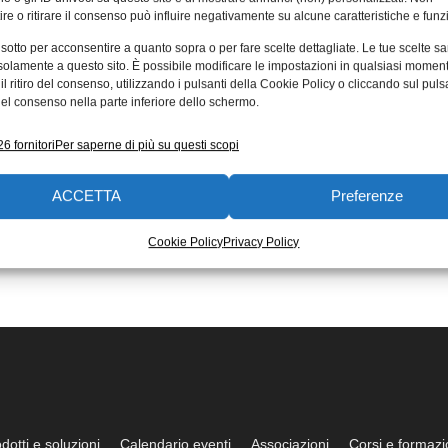
re o ritirare il consenso può influire negativamente su alcune caratteristiche e funzi
 sotto per acconsentire a quanto sopra o per fare scelte dettagliate. Le tue scelte s
solamente a questo sito. È possibile modificare le impostazioni in qualsiasi momen
l ritiro del consenso, utilizzando i pulsanti della Cookie Policy o cliccando sul puls
el consenso nella parte inferiore dello schermo.
6 fornitori
Per saperne di più su questi scopi
ACCETTA
Preferenze
Cookie Policy
Privacy Policy
dotti e soluzioni
Calendario eventi
Associazioni
Corsi e formaz