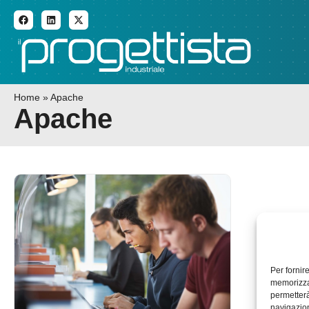
ADDITIVE MANUFACTURI
Home
»
Apache
Apache
Per fornir
memorizzar
permetterà
navigazion