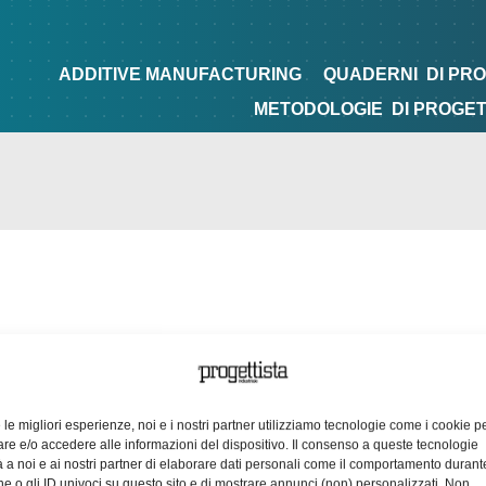
NG
QUADERNI
DI PROGETTAZIONE
TIPS&TRICKS
ADDITIVE MANUFACTURING
QUADERNI
DI PR
METODOLOGIE
DI PROGE
e le migliori esperienze, noi e i nostri partner utilizziamo tecnologie come i cookie p
e e/o accedere alle informazioni del dispositivo. Il consenso a queste tecnologie
 a noi e ai nostri partner di elaborare dati personali come il comportamento durant
e o gli ID univoci su questo sito e di mostrare annunci (non) personalizzati. Non