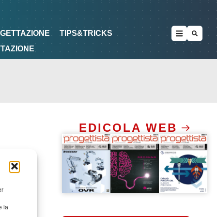
METODOLOGIE
DI PROGETTAZIONE
OGETTAZIONE
TIPS&TRICKS
TTAZIONE
EDICOLA WEB
er
e la