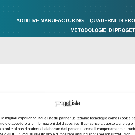
NG
QUADERNI
DI PROGETTAZIONE
TIPS&TRICKS
ADDITIVE MANUFACTURING
QUADERNI
DI PR
METODOLOGIE
DI PROGE
e le migliori esperienze, noi e i nostri partner utilizziamo tecnologie come i cookie p
e e/o accedere alle informazioni del dispositivo. Il consenso a queste tecnologie
 a noi e ai nostri partner di elaborare dati personali come il comportamento durant
e o gli ID univoci su questo sito e di mostrare annunci (non) personalizzati. Non