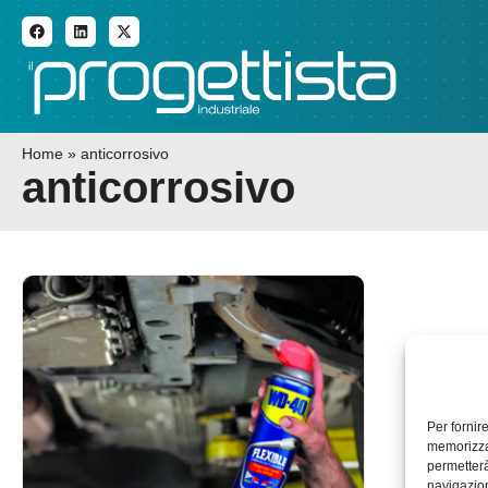
ADDITIVE MANUFACTURI
Home
»
anticorrosivo
anticorrosivo
Per fornir
memorizzar
permetterà
navigazion