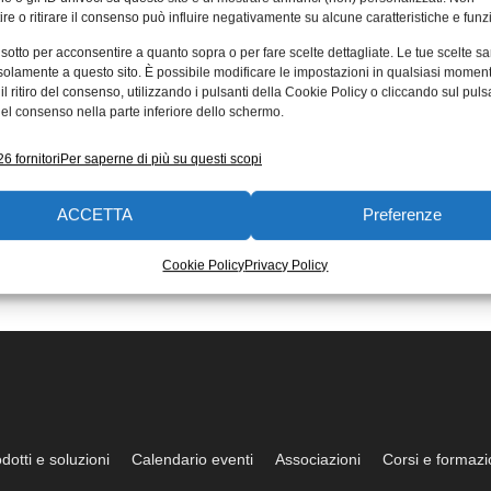
re o ritirare il consenso può influire negativamente su alcune caratteristiche e funzi
 sotto per acconsentire a quanto sopra o per fare scelte dettagliate. Le tue scelte s
solamente a questo sito. È possibile modificare le impostazioni in qualsiasi momen
l ritiro del consenso, utilizzando i pulsanti della Cookie Policy o cliccando sul puls
el consenso nella parte inferiore dello schermo.
6 fornitori
Per saperne di più su questi scopi
ACCETTA
Preferenze
Cookie Policy
Privacy Policy
dotti e soluzioni
Calendario eventi
Associazioni
Corsi e formaz