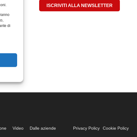
oni.
ISCRIVITI ALLA NEWSLETTER
aranno
to,
ante di
ione
Video
Dalle aziende
Privacy Policy
Cookie Policy