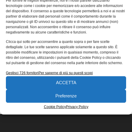
Per fornire le migliori esperienze, noi e i nostri partner utilizziamo
ghiaccio più antico del mondo
tecnologie come i cookie per memorizzare e/o accedere alle informazioni
del dispositivo. Il consenso a queste tecnologie permetterà a noi e ai nostri
Beyond Epica, inizia la campagna di perforazione
partner di elaborare dati personali come il comportamento durante la
profonda della calotta glaciale: dall’analisi della carota di
navigazione o gli ID univoci su questo sito e di mostrare annunci (non)
ghiaccio dati fino a 1,5 milioni di anni fa.
personalizzati. Non acconsentire o ritirare il consenso può influire
negativamente su alcune caratteristiche e funzioni.
Adelmo Sommaruga
07/12/2022
Clicca qui sotto per acconsentire a quanto sopra o per fare scelte
EDICOLA WEB
dettagliate. Le tue scelte saranno applicate solamente a questo sito. È
possibile modificare le impostazioni in qualsiasi momento, compreso il
ritiro del consenso, utilizzando i pulsanti della Cookie Policy o cliccando
sul pulsante di gestione del consenso nella parte inferiore dello schermo.
Gestisci 726 fornitori
Per saperne di più su questi scopi
ACCETTA
ISCRIVITI ALLA NEWSLETTER
Preferenze
Cookie Policy
Privacy Policy