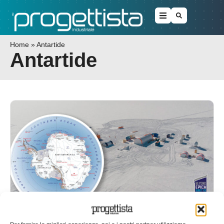
Home
»
Antartide
Antartide
Beyond Epica, alla ricerca del