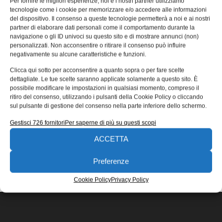
Per fornire le migliori esperienze, noi e i nostri partner utilizziamo
termoplastica
tecnologie come i cookie per memorizzare e/o accedere alle informazioni
del dispositivo. Il consenso a queste tecnologie permetterà a noi e ai nostri
Sulle stampanti 3D Argo di Roboze ora è possibile usare
partner di elaborare dati personali come il comportamento durante la
una poliimmide termoplastica amorfa, materiale che
navigazione o gli ID univoci su questo sito e di mostrare annunci (non)
secondo il costruttore di
personalizzati. Non acconsentire o ritirare il consenso può influire
negativamente su alcune caratteristiche e funzioni.
Redazione
05/11/2019
Clicca qui sotto per acconsentire a quanto sopra o per fare scelte
EDICOLA WEB
dettagliate. Le tue scelte saranno applicate solamente a questo sito. È
possibile modificare le impostazioni in qualsiasi momento, compreso il
ritiro del consenso, utilizzando i pulsanti della Cookie Policy o cliccando
sul pulsante di gestione del consenso nella parte inferiore dello schermo.
Gestisci 726 fornitori
Per saperne di più su questi scopi
ACCETTA
ISCRIVITI ALLA NEWSLETTER
Preferenze
Cookie Policy
Privacy Policy