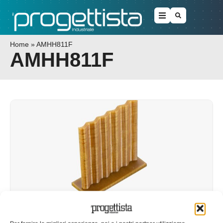
Home
»
AMHH811F
AMHH811F
Stampa 3D: arriva la poliimmide