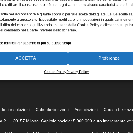
re o ritirare il consenso può influire negativamente su alcune caratteristiche e funzi
 sotto per acconsentire a quanto sopra o per fare scelte dettagliate. Le tue scelte s
solamente a questo sito. È possibile modificare le impostazioni in qualsiasi momen
l ritiro del consenso, utilizzando i pulsanti della Cookie Policy o cliccando sul puls
el consenso nella parte inferiore dello schermo.
6 fornitori
Per saperne di più su questi scopi
ACCETTA
Preferenze
Cookie Policy
Privacy Policy
dotti e soluzioni
Calendario eventi
Associazioni
Corsi e formaz
trea 21 – 20157 Milano. Capitale sociale: 5.000.000 euro interamente vers