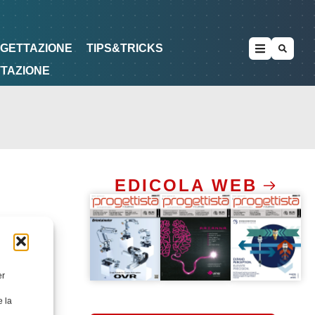
METODOLOGIE
DI PROGETTAZIONE
OGETTAZIONE
TIPS&TRICKS
TTAZIONE
EDICOLA WEB
er
e la