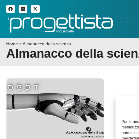
ADDITIVE MANUFACTURI
Home
»
Almanacco della scienza
Almanacco della scien
Per fornir
memorizzar
permetterà
navigazion