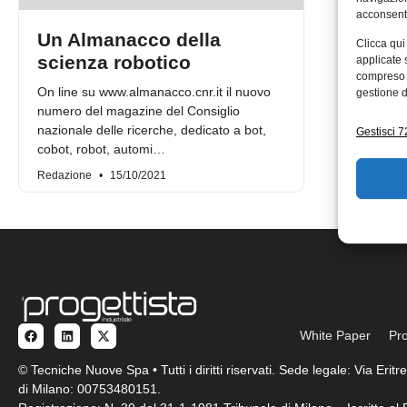
acconsenti
Un Almanacco della
Clicca qui
scienza robotico
applicate 
compreso i
On line su www.almanacco.cnr.it il nuovo
gestione d
numero del magazine del Consiglio
nazionale delle ricerche, dedicato a bot,
Gestisci 72
cobot, robot, automi…
Redazione
15/10/2021
White Paper
Pro
© Tecniche Nuove Spa • Tutti i diritti riservati. Sede legale: Via Eri
di Milano: 00753480151.