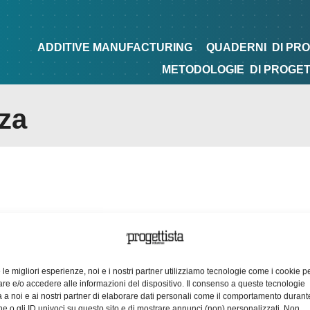
NG
QUADERNI
DI PROGETTAZIONE
TIPS&TRICKS
ADDITIVE MANUFACTURING
QUADERNI
DI PR
METODOLOGIE
DI PROGE
za
e le migliori esperienze, noi e i nostri partner utilizziamo tecnologie come i cookie p
e e/o accedere alle informazioni del dispositivo. Il consenso a queste tecnologie
 a noi e ai nostri partner di elaborare dati personali come il comportamento durant
e o gli ID univoci su questo sito e di mostrare annunci (non) personalizzati. Non