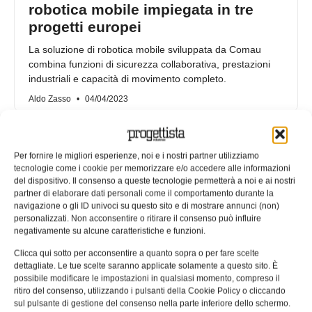
robotica mobile impiegata in tre
progetti europei
La soluzione di robotica mobile sviluppata da Comau
combina funzioni di sicurezza collaborativa, prestazioni
industriali e capacità di movimento completo.
Aldo Zasso
04/04/2023
Per fornire le migliori esperienze, noi e i nostri partner utilizziamo
tecnologie come i cookie per memorizzare e/o accedere alle informazioni
del dispositivo. Il consenso a queste tecnologie permetterà a noi e ai nostri
partner di elaborare dati personali come il comportamento durante la
navigazione o gli ID univoci su questo sito e di mostrare annunci (non)
personalizzati. Non acconsentire o ritirare il consenso può influire
negativamente su alcune caratteristiche e funzioni.
Clicca qui sotto per acconsentire a quanto sopra o per fare scelte
dettagliate. Le tue scelte saranno applicate solamente a questo sito. È
possibile modificare le impostazioni in qualsiasi momento, compreso il
ritiro del consenso, utilizzando i pulsanti della Cookie Policy o cliccando
MIO: un modulo per la logistica
sul pulsante di gestione del consenso nella parte inferiore dello schermo.