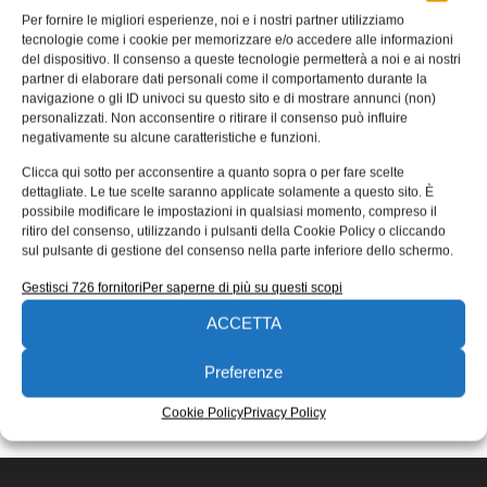
Per fornire le migliori esperienze, noi e i nostri partner utilizziamo
tecnologie come i cookie per memorizzare e/o accedere alle informazioni
del dispositivo. Il consenso a queste tecnologie permetterà a noi e ai nostri
Dedicata all’automotive
partner di elaborare dati personali come il comportamento durante la
navigazione o gli ID univoci su questo sito e di mostrare annunci (non)
Dopo aver per anni distribuito in Giappone soluzioni 3D di
personalizzati. Non acconsentire o ritirare il consenso può influire
terze parti e supportato i clienti con un’ampia gamma di
negativamente su alcune caratteristiche e funzioni.
12/04/2016
Clicca qui sotto per acconsentire a quanto sopra o per fare scelte
EDICOLA WEB
dettagliate. Le tue scelte saranno applicate solamente a questo sito. È
possibile modificare le impostazioni in qualsiasi momento, compreso il
ritiro del consenso, utilizzando i pulsanti della Cookie Policy o cliccando
sul pulsante di gestione del consenso nella parte inferiore dello schermo.
Gestisci 726 fornitori
Per saperne di più su questi scopi
ACCETTA
ISCRIVITI ALLA NEWSLETTER
Preferenze
Cookie Policy
Privacy Policy