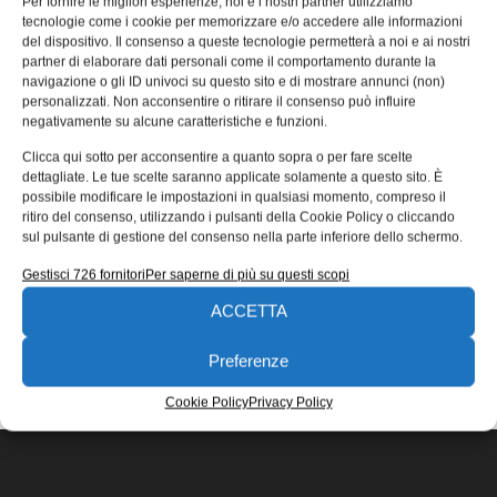
Per fornire le migliori esperienze, noi e i nostri partner utilizziamo
per Acqua Minerale di Calizzano
tecnologie come i cookie per memorizzare e/o accedere alle informazioni
del dispositivo. Il consenso a queste tecnologie permetterà a noi e ai nostri
Acqua Minerale di Calizzano presenta il nuovo impianto di
partner di elaborare dati personali come il comportamento durante la
imbottigliamento dell’acqua che rispetta l’ambiente:
navigazione o gli ID univoci su questo sito e di mostrare annunci (non)
maggiore efficienza e affidabilità
personalizzati. Non acconsentire o ritirare il consenso può influire
negativamente su alcune caratteristiche e funzioni.
Aldo Zasso
20/09/2022
Clicca qui sotto per acconsentire a quanto sopra o per fare scelte
EDICOLA WEB
dettagliate. Le tue scelte saranno applicate solamente a questo sito. È
possibile modificare le impostazioni in qualsiasi momento, compreso il
ritiro del consenso, utilizzando i pulsanti della Cookie Policy o cliccando
sul pulsante di gestione del consenso nella parte inferiore dello schermo.
Gestisci 726 fornitori
Per saperne di più su questi scopi
ACCETTA
ISCRIVITI ALLA NEWSLETTER
Preferenze
Cookie Policy
Privacy Policy