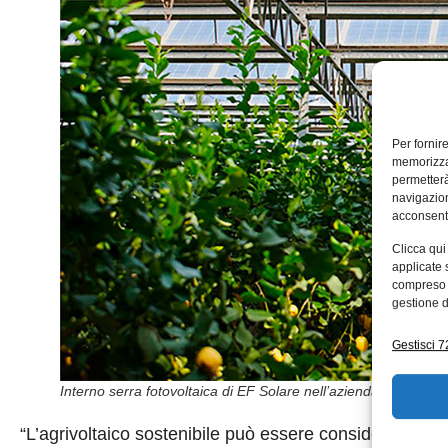
Per fornir
memorizzar
permetterà
navigazion
acconsenti
Clicca qui
applicate 
compreso i
gestione d
Gestisci 72
Interno serra fotovoltaica di EF Solare nell’azienda LeGreenh
“L’agrivoltaico sostenibile può essere considerato c