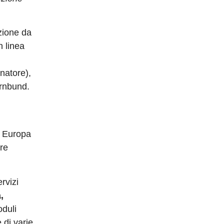
uzione da
n linea
natore),
rnbund.
in Europa
re
ervizi
,
oduli
 di varie