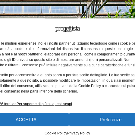
e le migliori esperienze, noi e i nostri partner utilizziamo tecnologie come i cookie p
e e/o accedere alle informazioni del dispositivo. Il consenso a queste tecnologie
 a noi e ai nostri partner di elaborare dati personali come il comportamento durant
e o gli ID univoci su questo sito e di mostrare annunci (non) personalizzati. Non
re o ritirare il consenso può influire negativamente su alcune caratteristiche e funzi
 sotto per acconsentire a quanto sopra o per fare scelte dettagliate. Le tue scelte s
solamente a questo sito. È possibile modificare le impostazioni in qualsiasi momen
l ritiro del consenso, utilizzando i pulsanti della Cookie Policy o cliccando sul puls
el consenso nella parte inferiore dello schermo.
6 fornitori
Per saperne di più su questi scopi
ouse a Scalea con coltivazione di agrumi. Credit foto: EF Solare.
ACCETTA
Preferenze
ome
una soluzione sartoriale, che risponde ad una gen
Cookie Policy
Privacy Policy