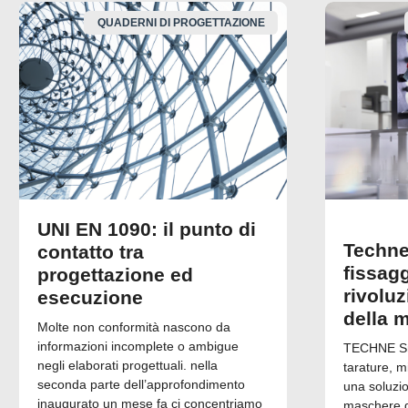
QUADERNI DI PROGETTAZIONE
UNI EN 1090: il punto di
Techne
contatto tra
fissagg
progettazione ed
rivolu
esecuzione
della 
Molte non conformità nascono da
informazioni incomplete o ambigue
TECHNE Srl
negli elaborati progettuali. nella
tarature, m
seconda parte dell’approfondimento
una soluzi
inaugurato un mese fa ci concentriamo
maschere di