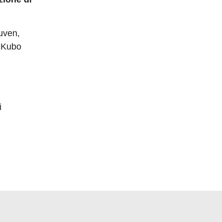
euven,
, Kubo
i