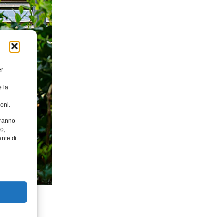
er
e la
oni.
aranno
to,
ante di
erale