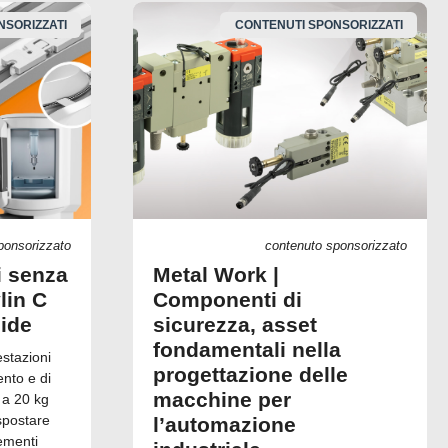
NSORIZZATI
CONTENUTI SPONSORIZZATI
ponsorizzato
contenuto sponsorizzato
i senza
Metal Work |
lin C
Componenti di
uide
sicurezza, asset
fondamentali nella
estazioni
progettazione delle
ento e di
macchine per
 a 20 kg
spostare
l’automazione
ementi