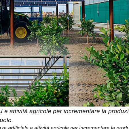
I e attività agricole per incrementare la produz
uolo.
za artificiale e attività agricole per incrementare la prod