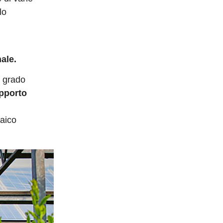
lo
i
nale.
n grado
upporto
taico