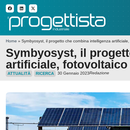
ADDITIVE MANUFACTURI
Home
»
Symbyosyst, il progetto che combina intelligenza artificiale, 
Symbyosyst, il progett
artificiale, fotovoltaic
Redazione
30 Gennaio 2023
ATTUALITÀ
RICERCA