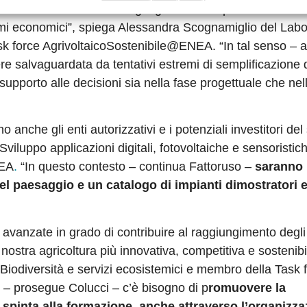
che adatta una metodologia generale a specifici contesti
stemi economici”, spiega Alessandra Scognamiglio del Labo
Task force AgrivoltaicoSostenibile@ENEA. “In tal senso –
e salvaguardata da tentativi estremi di semplificazione 
supporto alle decisioni sia nella fase progettuale che nell
o anche gli enti autorizzativi e i potenziali investitori del 
iluppo applicazioni digitali, fotovoltaiche e sensoristic
NEA
.
“In questo contesto – continua Fattoruso –
saranno
nel paesaggio e un catalogo di impianti dimostratori e
 avanzate in grado di contribuire al raggiungimento degli 
ostra agricoltura più innovativa, competitiva e sostenibi
iodiversità e servizi ecosistemici e membro della Task 
– prosegue Colucci – c’è bisogno di p
romuovere la
spinta alla formazione, anche attraverso l’organizza