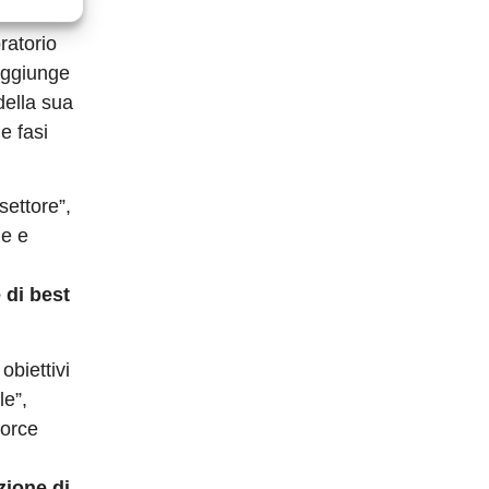
ratorio
 aggiunge
della sua
e fasi
settore”,
he e
 di best
obiettivi
le”,
force
zione di