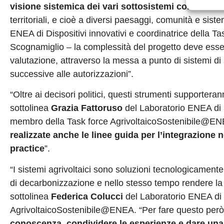
visione sistemica dei vari sottosistemi coinvolti
e 
territoriali, e cioè a diversi paesaggi, comunità e si
ENEA di Dispositivi innovativi e coordinatrice della 
Scognamiglio – la complessità del progetto deve esser
valutazione, attraverso la messa a punto di sistemi di 
successive alle autorizzazioni”.
“Oltre ai decisori politici, questi strumenti supporterann
sottolinea
Grazia Fattoruso
del Laboratorio ENEA di Sv
membro della Task force AgrivoltaicoSostenibile@E
realizzate anche le linee guida per l’integrazione 
practice
”.
“I sistemi agrivoltaici sono soluzioni tecnologicamente
di decarbonizzazione e nello stesso tempo rendere la n
sottolinea
Federica Colucci
del Laboratorio ENEA di B
AgrivoltaicoSostenibile@ENEA. “Per fare questo però 
conoscenza, condividere le esperienze e dare una 