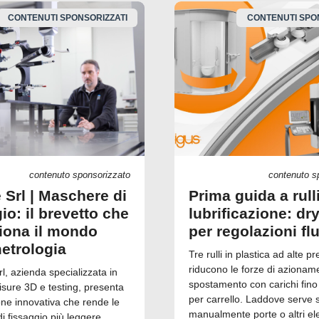
CONTENUTI SPONSORIZZATI
CONTENUTI SPO
contenuto sponsorizzato
contenuto s
 Srl | Maschere di
Prima guida a rull
io: il brevetto che
lubrificazione: dry
ziona il mondo
per regolazioni fl
metrologia
Tre rulli in plastica ad alte pr
riducono le forze di azionam
, azienda specializzata in
spostamento con carichi fino
isure 3D e testing, presenta
per carrello. Laddove serve 
one innovativa che rende le
manualmente porte o altri el
 fissaggio più leggere,