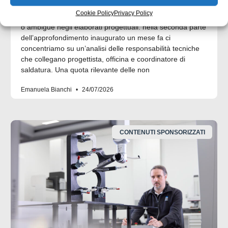
Cookie Policy
Privacy Policy
Molte non conformità nascono da informazioni incomplete
o ambigue negli elaborati progettuali. nella seconda parte
dell’approfondimento inaugurato un mese fa ci
concentriamo su un’analisi delle responsabilità tecniche
che collegano progettista, officina e coordinatore di
saldatura. Una quota rilevante delle non
Emanuela Bianchi
24/07/2026
CONTENUTI SPONSORIZZATI