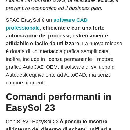
multifilari in formato DWG, la relazione tecnica, il
preventivo economico ed il business plan.
SPAC EasySol è un
software CAD
professionale
, efficiente e con una forte
automazione dei processi, estremamente
affidabile e facile da utilizzare.
La nuova release
è dotata di un’interfaccia grafica semplificata,
inoltre, include in licenza permanente il motore
grafico AutoCAD OEM; il software di sviluppo di
Autodesk equivalente ad AutoCAD, ma senza
canone ricorrente.
Comandi performanti in
EasySol 23
Con SPAC EasySol 23
è possibile inserire
all’interno del disegno di schemi unifilari e