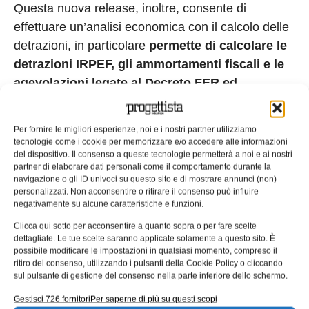
Questa nuova release, inoltre, consente di
effettuare un’analisi economica con il calcolo delle
detrazioni, in particolare
permette di calcolare le
detrazioni IRPEF, gli ammortamenti fiscali e le
agevolazioni legate al Decreto FER ed
Ecobonus 110% e generare automaticamente
un file Excel e un grafico con il flusso di cassa
Per fornire le migliori esperienze, noi e i nostri partner utilizziamo
dell’investimento, il Payback e il ricavo totale.
tecnologie come i cookie per memorizzare e/o accedere alle informazioni
del dispositivo. Il consenso a queste tecnologie permetterà a noi e ai nostri
Il software permette di stampare i documenti in un
partner di elaborare dati personali come il comportamento durante la
navigazione o gli ID univoci su questo sito e di mostrare annunci (non)
unico dossier che contiene il disegno dell’impianto,
personalizzati. Non acconsentire o ritirare il consenso può influire
le relazioni tecniche ed economiche, inoltre, si
negativamente su alcune caratteristiche e funzioni.
possono inserire i PDF dei materiali e dello
Clicca qui sotto per acconsentire a quanto sopra o per fare scelte
dettagliate. Le tue scelte saranno applicate solamente a questo sito. È
schema elettrico in un unico file di progetto.
possibile modificare le impostazioni in qualsiasi momento, compreso il
ritiro del consenso, utilizzando i pulsanti della Cookie Policy o cliccando
Un database sempre
sul pulsante di gestione del consenso nella parte inferiore dello schermo.
aggiornato con l’accesso
Gestisci 726 fornitori
Per saperne di più su questi scopi