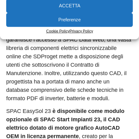
a SPAC Data Web
ACCETTA
Preferenze
Con SPAC EasySol 23 l’utente può godere di un
database sempre aggiornato. Il software, infatti,
Cookie Policy
Privacy Policy
garantisce l’accesso a SPAC Data Web, una vasta
libreria di componenti elettrici sincronizzabile
online che SDProget mette a disposizione degli
utenti che sottoscrivono il Contratto di
Manutenzione. Inoltre, utilizzando questo CAD, il
progettista ha a portata di mano anche un
database comprensivo delle schede tecniche in
formato PDF di inverter, batterie e moduli.
SPAC EasySol 23
è disponibile come modulo
opzionale di SPAC Start Impianti 23, il CAD
elettrico dotato di motore grafico AutoCAD
OEM in licenza permanente
, creato per la