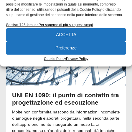
possibile modificare le impostazioni in qualsiasi momento, compreso il
ARTICOLI CORRELATI
ritiro del consenso, utilizzando i pulsanti della Cookie Policy o cliccando
sul pulsante di gestione del consenso nella parte inferiore dello schermo.
QUADERNI DI PROGETTAZIONE
Gestisci 726 fornitori
Per saperne di più su questi scopi
ACCETTA
Preferenze
Cookie Policy
Privacy Policy
UNI EN 1090: il punto di contatto tra
progettazione ed esecuzione
Molte non conformità nascono da informazioni incomplete
o ambigue negli elaborati progettuali. nella seconda parte
dell’approfondimento inaugurato un mese fa ci
concentriamo su un’analisi delle responsabilità tecniche