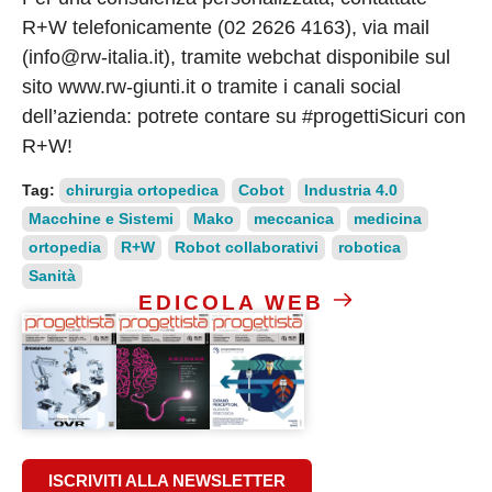
R+W telefonicamente (02 2626 4163), via mail
(info@rw-italia.it), tramite webchat disponibile sul
sito www.rw-giunti.it o tramite i canali social
dell’azienda: potrete contare su #progettiSicuri con
R+W!
Tag:
chirurgia ortopedica
Cobot
Industria 4.0
Macchine e Sistemi
Mako
meccanica
medicina
ortopedia
R+W
Robot collaborativi
robotica
Sanità
EDICOLA WEB
ISCRIVITI ALLA NEWSLETTER