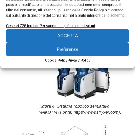
possibile modificare le impostazioni in qualsiasi momento, compreso il
Systems, azienda che sviluppò e distribuì per
ritiro del consenso, utilizzando i pulsanti della Cookie Policy o cliccando
prima il sistema. Un altro sistema interessante è il
sul pulsante di gestione del consenso nella parte inferiore dello schermo.
braccio robotico semiattivo Mako, utilizzato
Gestisci 726 fornitori
Per saperne di più su questi scopi
nell’artroplastica dell’anca e del ginocchio,
ACCETTA
mostrato in
Figura 4
.
Preferenze
Cookie Policy
Privacy Policy
Figura 4. Sistema robotico semiattivo
MAKOTM (Fonte: https://www.stryker.com).