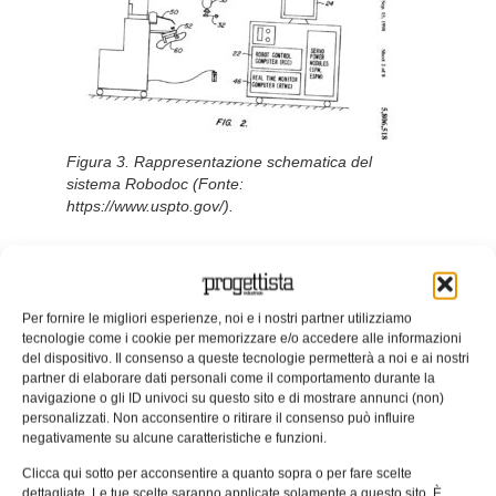
Figura 3. Rappresentazione schematica del
sistema Robodoc (Fonte:
https://www.uspto.gov/).
Come accennato all’inizio, il primo sistema robotico
attivo per la chirurgia ortopedica fu il Robodoc,
attualmente prodotto dalla compagnia sudcoreana
Per fornire le migliori esperienze, noi e i nostri partner utilizziamo
tecnologie come i cookie per memorizzare e/o accedere alle informazioni
CUREXO INC. Nella
Figura 2
viene mostrato
del dispositivo. Il consenso a queste tecnologie permetterà a noi e ai nostri
l’attuale versione del sistema. Nella
Figura 3
viene
partner di elaborare dati personali come il comportamento durante la
navigazione o gli ID univoci su questo sito e di mostrare annunci (non)
proposta una rappresentazione schematica di tale
personalizzati. Non acconsentire o ritirare il consenso può influire
sistema, estratta dal brevetto US5806518,
negativamente su alcune caratteristiche e funzioni.
presentato il 15 settembre del 1998 da Brent D
Clicca qui sotto per acconsentire a quanto sopra o per fare scelte
Mittelstadt, in forze presso la Integrated Surgical
dettagliate. Le tue scelte saranno applicate solamente a questo sito. È