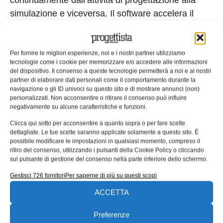
continuamente dall’attività di progettazione alla
simulazione e viceversa. Il software accelera il
processo di simulazione integrando modifiche
avanzate alla geometria, modellazione e
simulazione associative e soluzioni multidisciplinari
Per fornire le migliori esperienze, noi e i nostri partner utilizziamo
tecnologie come i cookie per memorizzare e/o accedere alle informazioni
che integrano competenze specifiche di vari settori
del dispositivo. Il consenso a queste tecnologie permetterà a noi e ai nostri
industriali. Solutori veloci e precisi consentono di
partner di elaborare dati personali come il comportamento durante la
navigazione o gli ID univoci su questo sito e di mostrare annunci (non)
effettuare analisi strutturali, acustiche,
personalizzati. Non acconsentire o ritirare il consenso può influire
fluidodinamiche, termiche, cinematiche e di
negativamente su alcune caratteristiche e funzioni.
materiali compositi, oltre ad attività di
Clicca qui sotto per acconsentire a quanto sopra o per fare scelte
dettagliate. Le tue scelte saranno applicate solamente a questo sito. È
ottimizzazione e simulazione multifisica. Con NX
possibile modificare le impostazioni in qualsiasi momento, compreso il
11, Simcenter 3D introduce nuove funzionalità per
ritiro del consenso, utilizzando i pulsanti della Cookie Policy o cliccando
sul pulsante di gestione del consenso nella parte inferiore dello schermo.
la modellazione e la simulazione di macchine
rotanti, un nuovo ambiente per l’acustica interna ed
Gestisci 726 fornitori
Per saperne di più su questi scopi
esterna, oltre a migliorie significative nell’analisi dei
ACCETTA
danni a strutture di materiale composito.
Preferenze
Le tecnologie avanzate di NX 11 per la produzione