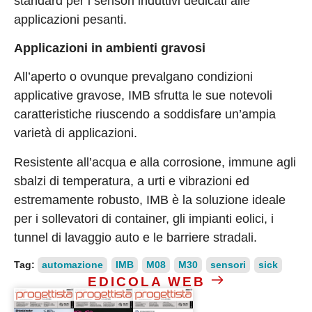
standard per i sensori induttivi dedicati alle
applicazioni pesanti.
Applicazioni in ambienti gravosi
All’aperto o ovunque prevalgano condizioni
applicative gravose, IMB sfrutta le sue notevoli
caratteristiche riuscendo a soddisfare un’ampia
varietà di applicazioni.
Resistente all’acqua e alla corrosione, immune agli
sbalzi di temperatura, a urti e vibrazioni ed
estremamente robusto, IMB è la soluzione ideale
per i sollevatori di container, gli impianti eolici, i
tunnel di lavaggio auto e le barriere stradali.
Tag:
automazione
IMB
M08
M30
sensori
sick
EDICOLA WEB