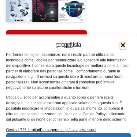
ISCRIVITI ALLA NEWSLETTER
Per fornire le migliori esperienze, noi e i nostri partner utilizziamo
tecnologie come i cookie per memorizzare e/o accedere alle informazioni
del dispositivo. Il consenso a queste tecnologie permetterà a noi e ai nostri
partner di elaborare dati personali come il comportamento durante la
navigazione o gli ID univoci su questo sito e di mostrare annunci (non)
ARTICOLI CORRELATI
personalizzati. Non acconsentire o ritirare il consenso può influire
negativamente su alcune caratteristiche e funzioni.
QUADERNI DI PROGETTAZIONE
Clicca qui sotto per acconsentire a quanto sopra o per fare scelte
dettagliate. Le tue scelte saranno applicate solamente a questo sito. È
possibile modificare le impostazioni in qualsiasi momento, compreso il
ritiro del consenso, utilizzando i pulsanti della Cookie Policy o cliccando
sul pulsante di gestione del consenso nella parte inferiore dello schermo.
Gestisci 726 fornitori
Per saperne di più su questi scopi