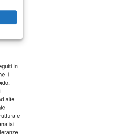
i in
di vita
 in tutta
zati.
guiti in
e il
pido,
i
ad alte
ale
ruttura e
nalisi
lleranze