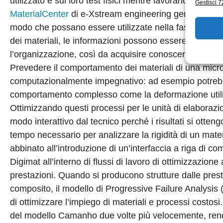
utilizzato e sui loro test fisici mentre lavorano utilizzan
Gestisci 72
MaterialCenter
di e-Xstream engineering genera un data
modo che possano essere utilizzate nella fase di proget
dei materiali, le informazioni possono essere facilmente
l’organizzazione, così da acquisire conoscenze prezios
Prevedere il comportamento dei materiali di una micr
computazionalmente impegnativo: ad esempio potrebbe
comportamento complesso come la deformazione utilizz
Ottimizzando questi processi per le unità di elaborazi
modo interattivo dal tecnico perché i risultati si otten
tempo necessario per analizzare la rigidità di un mate
abbinato all’introduzione di un’interfaccia a riga di co
Digimat all’interno di flussi di lavoro di ottimizzazione
prestazioni. Quando si producono strutture dalle pres
composito, il modello di Progressive Failure Analysis (
di ottimizzare l’impiego di materiali e processi costo
del modello Camanho due volte più velocemente, rende