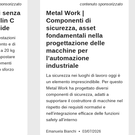
ponsorizzato
contenuto sponsorizzato
i senza
Metal Work |
lin C
Componenti di
uide
sicurezza, asset
fondamentali nella
estazioni
progettazione delle
ento e di
macchine per
 a 20 kg
spostare
l’automazione
ementi
industriale
o sforzo
La sicurezza nei luoghi di lavoro oggi è
un elemento imprescindibile. Per questo
Metal Work ha progettato diversi
componenti di sicurezza, adatti a
supportare il costruttore di macchine nel
rispetto dei requisiti normativi e
nell’integrazione efficace delle funzioni
safety all’interno
Emanuela Bianchi
03/07/2026