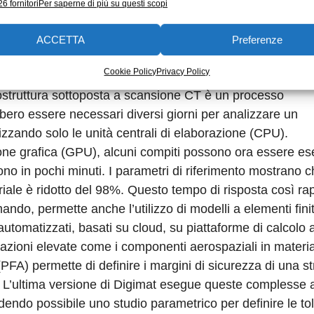
do la gestione del ciclo di vita dei materiali. Il software
6 fornitori
Per saperne di più su questi scopi
base tracciabile e verificato delle proprietà dei material
tazione di un prodotto. Utilizzando la gestione del ciclo 
ACCETTA
Preferenze
 riportate all’interno di team multidisciplinari e condivise
Cookie Policy
Privacy Policy
e che possono essere riutilizzate dagli operatori autoriz
ostruttura sottoposta a scansione CT è un processo
ro essere necessari diversi giorni per analizzare un
ando solo le unità centrali di elaborazione (CPU).
one grafica (GPU), alcuni compiti possono ora essere ese
gono in pochi minuti. I parametri di riferimento mostrano ch
riale è ridotto del 98%. Questo tempo di risposta così ra
mando, permette anche l’utilizzo di modelli a elementi finit
 automatizzati, basati su cloud, su piattaforme di calcolo 
tazioni elevate come i componenti aerospaziali in materi
PFA) permette di definire i margini di sicurezza di una st
si. L’ultima versione di Digimat esegue queste complesse a
ndo possibile uno studio parametrico per definire le to