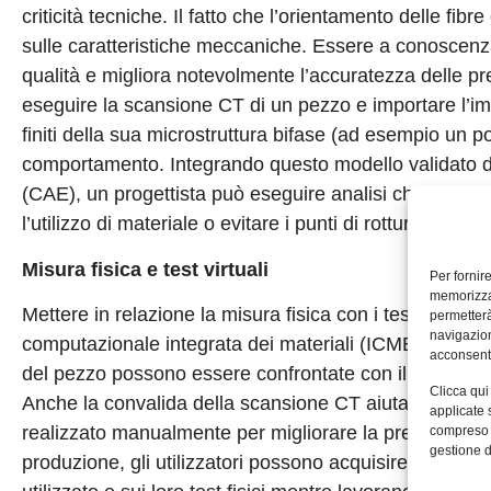
criticità tecniche. Il fatto che l’orientamento delle fib
sulle caratteristiche meccaniche. Essere a conoscenza d
qualità e migliora notevolmente l’accuratezza delle pr
eseguire la scansione CT di un pezzo e importare l’
finiti della sua microstruttura bifase (ad esempio un po
comportamento. Integrando questo modello validato di 
(CAE), un progettista può eseguire analisi che tengano 
l’utilizzo di materiale o evitare i punti di rottura.
Misura fisica e test virtuali
Per fornir
memorizzar
Mettere in relazione la misura fisica con i test virtual
permetterà
navigazion
computazionale integrata dei materiali (ICME) quando v
acconsenti
del pezzo possono essere confrontate con il processo 
Clicca qui
Anche la convalida della scansione CT aiuta i tecnici 
applicate 
realizzato manualmente per migliorare la precisione d
compreso i
gestione d
produzione, gli utilizzatori possono acquisire informa