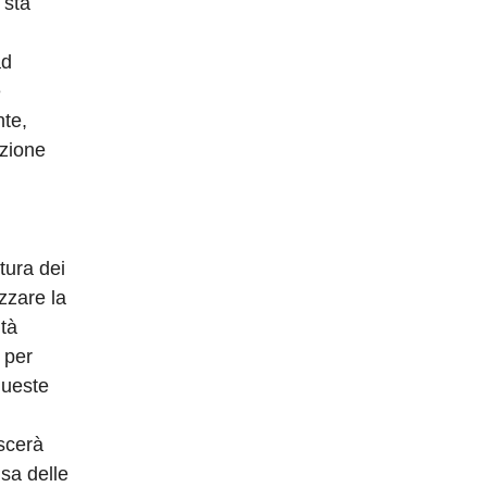
 sta
ad
e
nte,
uzione
tura dei
zzare la
ità
 per
queste
scerà
usa delle