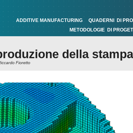
NG
QUADERNI
DI PROGETTAZIONE
TIPS&TRICKS
ADDITIVE MANUFACTURING
QUADERNI
DI PR
METODOLOGIE
DI PROGE
i produzione della stamp
iccardo Fioretto