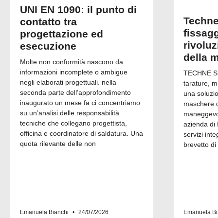
UNI EN 1090: il punto di
Techne
contatto tra
fissagg
progettazione ed
rivolu
esecuzione
della 
Molte non conformità nascono da
informazioni incomplete o ambigue
TECHNE Srl
negli elaborati progettuali. nella
tarature, m
seconda parte dell’approfondimento
una soluzi
inaugurato un mese fa ci concentriamo
maschere di
su un’analisi delle responsabilità
maneggevol
tecniche che collegano progettista,
azienda di 
officina e coordinatore di saldatura. Una
servizi inte
quota rilevante delle non
brevetto di
Emanuela Bianchi
24/07/2026
Emanuela Bi