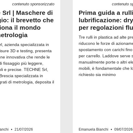
contenuto sponsorizzato
contenuto s
 Srl | Maschere di
Prima guida a rull
io: il brevetto che
lubrificazione: dry
ziona il mondo
per regolazioni fl
metrologia
Tre rulli in plastica ad alte pr
riducono le forze di azionam
, azienda specializzata in
spostamento con carichi fino
isure 3D e testing, presenta
per carrello. Laddove serve 
one innovativa che rende le
manualmente porte o altri el
 fissaggio più leggere,
mobili, è fondamentale che l
i e precise. TECHNE Srl,
richiesto sia minimo
Brescia specializzata in
grati di metrologia, deposita il
anchi
21/07/2026
Emanuela Bianchi
09/07/2026