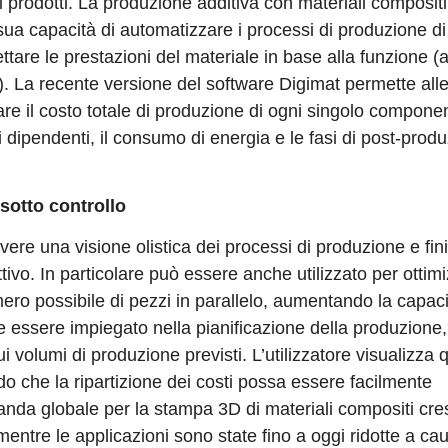
rodotti. La produzione additiva con materiali compositi
ua capacità di automatizzare i processi di produzione di
ttare le prestazioni del materiale in base alla funzione (
e). La recente versione del software Digimat permette all
re il costo totale di produzione di ogni singolo compone
ei dipendenti, il consumo di energia e le fasi di post-prod
sotto controllo
re una visione olistica dei processi di produzione e fini
ivo. In particolare può essere anche utilizzato per ottimi
mero possibile di pezzi in parallelo, aumentando la capac
 essere impiegato nella pianificazione della produzione,
ui volumi di produzione previsti. L’utilizzatore visualizza 
do che la ripartizione dei costi possa essere facilmente
anda globale per la stampa 3D di materiali compositi cre
 mentre le applicazioni sono state fino a oggi ridotte a ca