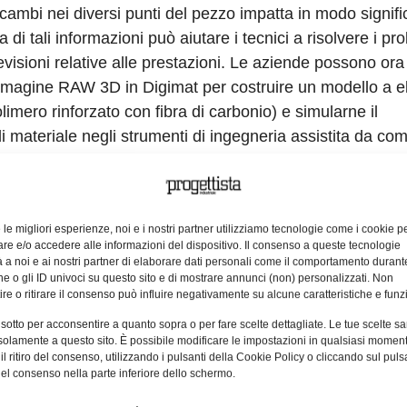
re cambi nei diversi punti del pezzo impatta in modo signifi
i tali informazioni può aiutare i tecnici a risolvere i pro
evisioni relative alle prestazioni. Le aziende possono ora
immagine RAW 3D in Digimat per costruire un modello a e
limero rinforzato con fibra di carbonio) e simularne il
materiale negli strumenti di ingegneria assistita da co
conto delle variazioni all’interno del pezzo prodotto, per
e le migliori esperienze, noi e i nostri partner utilizziamo tecnologie come i cookie p
e e/o accedere alle informazioni del dispositivo. Il consenso a queste tecnologie
i migliora anche l’accuratezza dei processi di ingegneria
 a noi e ai nostri partner di elaborare dati personali come il comportamento durant
e o gli ID univoci su questo sito e di mostrare annunci (non) personalizzati. Non
iene introdotto un nuovo tipo di materiale. Le caratteri
re o ritirare il consenso può influire negativamente su alcune caratteristiche e funzi
simulato per confermare e certificare il modello del mate
 sotto per acconsentire a quanto sopra o per fare scelte dettagliate. Le tue scelte s
dei materiali a perfezionare i modelli di microstruttura c
solamente a questo sito. È possibile modificare le impostazioni in qualsiasi momen
elle simulazioni future. Quando si perfezionano nuovi pr
l ritiro del consenso, utilizzando i pulsanti della Cookie Policy o cliccando sul puls
el consenso nella parte inferiore dello schermo.
zioni sul pezzo, sul materiale, sulla stampante 3D o sul 