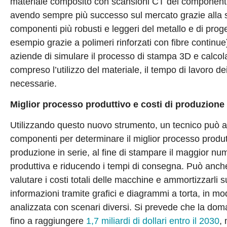
materiale composito con scansioni CT dei componenti p
avendo sempre più successo sul mercato grazie alla s
componenti più robusti e leggeri del metallo e di proge
esempio grazie a polimeri rinforzati con fibre continu
aziende di simulare il processo di stampa 3D e calcola
compreso l’utilizzo del materiale, il tempo di lavoro d
necessarie.
Miglior processo produttivo e costi di produzione 
Utilizzando questo nuovo strumento, un tecnico può ave
componenti per determinare il miglior processo produtt
produzione in serie, al fine di stampare il maggior nu
produttiva e riducendo i tempi di consegna. Può anche
valutare i costi totali delle macchine e ammortizzarli s
informazioni tramite grafici e diagrammi a torta, in mo
analizzata con scenari diversi. Si prevede che la dom
fino a raggiungere
1,7 miliardi di dollari entro il 2030
,