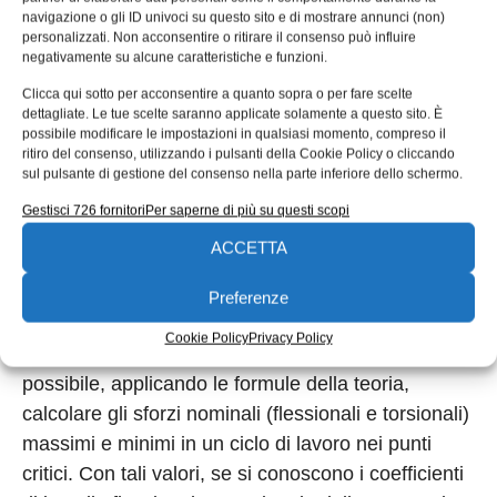
navigazione o gli ID univoci su questo sito e di mostrare annunci (non)
direzioni. Infine, bisogna definire le condizioni di
personalizzati. Non acconsentire o ritirare il consenso può influire
vincolo che ben descrivano quelle realizzate dai
negativamente su alcune caratteristiche e funzioni.
cuscinetti.
Clicca qui sotto per acconsentire a quanto sopra o per fare scelte
dettagliate. Le tue scelte saranno applicate solamente a questo sito. È
A questo punto può essere impostata un’
analisi
possibile modificare le impostazioni in qualsiasi momento, compreso il
ritiro del consenso, utilizzando i pulsanti della Cookie Policy o cliccando
statica dell’albero a gomiti
che utilizzi elementi
sul pulsante di gestione del consenso nella parte inferiore dello schermo.
“beam”; questa va ripetuta per tutto il ciclo di lavoro
Gestisci 726 fornitori
Per saperne di più su questi scopi
dell’albero al variare dell’angolo di rotazione, in
funzione del quale varieranno le componenti delle
ACCETTA
forze assiale, normale e tangenziale.
Preferenze
Ciò consentirà di ricavare come variano le azioni
Cookie Policy
Privacy Policy
interne durante il ciclo. Note le azioni interne è
possibile, applicando le formule della teoria,
calcolare gli sforzi nominali (flessionali e torsionali)
massimi e minimi in un ciclo di lavoro nei punti
critici. Con tali valori, se si conoscono i coefficienti