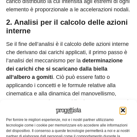
carico distribuito la cui intensità agli estremi di ogni
elemento è proporzionale a le accelerazioni nodali.
2. Analisi per il calcolo delle azioni
interne
Se il fine dell’analisi è il calcolo delle azioni interne
che derivano dai carichi applicati, il primo passo è
l’analisi del meccanismo per la
determinazione
dei carichi che si scaricano dalla biella
all’albero a gomiti
. Ciò può essere fatto o
applicando i concetti e le formule relative alla
cinematica e alla dinamica del manovellismo,
oppure con un solutore multibody, soprattutto per i
casi più complessi. E’ poi bene definire un sistema
di riferimento solidale con le direzioni assiale,
Per fornire le migliori esperienze, noi e i nostri partner utilizziamo
tecnologie come i cookie per memorizzare e/o accedere alle informazioni
normale e tangenziale rispetto a una delle
del dispositivo. Il consenso a queste tecnologie permetterà a noi e ai nostri
manovelle e scomporre le forze rispetto a queste
partner di elaborare dati personali come il comportamento durante la