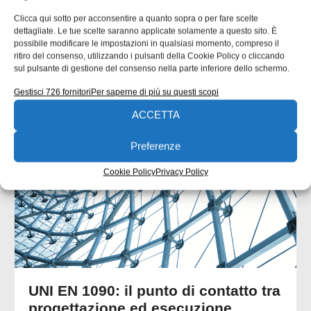
Clicca qui sotto per acconsentire a quanto sopra o per fare scelte
dettagliate. Le tue scelte saranno applicate solamente a questo sito. È
possibile modificare le impostazioni in qualsiasi momento, compreso il
ritiro del consenso, utilizzando i pulsanti della Cookie Policy o cliccando
sul pulsante di gestione del consenso nella parte inferiore dello schermo.
ARTICOLI CORRELATI
Gestisci 726 fornitori
Per saperne di più su questi scopi
ACCETTA
QUADERNI DI PROGETTAZIONE
Preferenze
Cookie Policy
Privacy Policy
UNI EN 1090: il punto di contatto tra
progettazione ed esecuzione