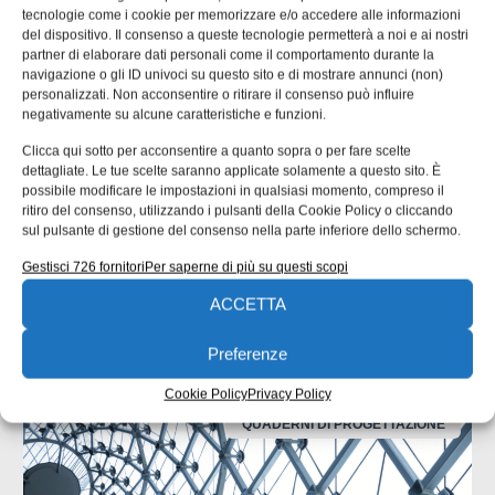
Reji Puthenveetil
tecnologie come i cookie per memorizzare e/o accedere alle informazioni
del dispositivo. Il consenso a queste tecnologie permetterà a noi e ai nostri
EDICOLA WEB
partner di elaborare dati personali come il comportamento durante la
navigazione o gli ID univoci su questo sito e di mostrare annunci (non)
personalizzati. Non acconsentire o ritirare il consenso può influire
negativamente su alcune caratteristiche e funzioni.
Clicca qui sotto per acconsentire a quanto sopra o per fare scelte
dettagliate. Le tue scelte saranno applicate solamente a questo sito. È
possibile modificare le impostazioni in qualsiasi momento, compreso il
ritiro del consenso, utilizzando i pulsanti della Cookie Policy o cliccando
ISCRIVITI ALLA NEWSLETTER
sul pulsante di gestione del consenso nella parte inferiore dello schermo.
Gestisci 726 fornitori
Per saperne di più su questi scopi
ACCETTA
Preferenze
ARTICOLI CORRELATI
Cookie Policy
Privacy Policy
QUADERNI DI PROGETTAZIONE