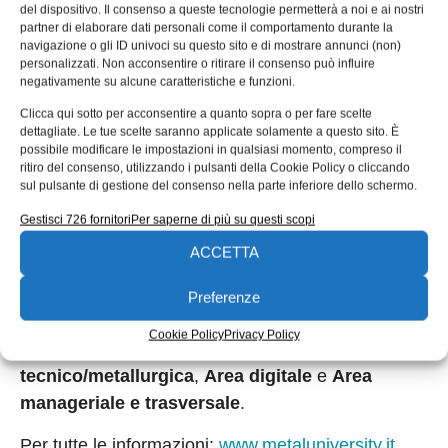
del dispositivo. Il consenso a queste tecnologie permetterà a noi e ai nostri
tool di assessment delle figure professionali e di un
partner di elaborare dati personali come il comportamento durante la
navigazione o gli ID univoci su questo sito e di mostrare annunci (non)
supporto per l’analisi del fabbisogno formativo e di
personalizzati. Non acconsentire o ritirare il consenso può influire
consulenza dedicata. La quota massima di ore
negativamente su alcune caratteristiche e funzioni.
usufruibili per ciascuna quota di adesione è di 750
Clicca qui sotto per acconsentire a quanto sopra o per fare scelte
nel triennio (250 all’anno). I corsi opzionati e il
dettagliate. Le tue scelte saranno applicate solamente a questo sito. È
possibile modificare le impostazioni in qualsiasi momento, compreso il
numero di persone iscritte per ogni corso
ritiro del consenso, utilizzando i pulsanti della Cookie Policy o cliccando
rientreranno all’interno di uno schema
sul pulsante di gestione del consenso nella parte inferiore dello schermo.
flessibile. Inoltre, con la logica della community,
Gestisci 726 fornitori
Per saperne di più su questi scopi
sarà possibile partecipare a visite aziendali, viaggi
ACCETTA
formativi, workshop, incontri di scambio e
confronto aggiuntivi. Il primo “catalogo” base
Preferenze
(triennale) comprenderà proposte nelle seguenti
Cookie Policy
Privacy Policy
tre aree formative:
Area
tecnico/metallurgica
,
Area digitale
e
Area
manageriale e trasversale
.
Per tutte le informazioni:
www.metaluniversity.it