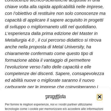
conoscenze tecnico-scientifiche acquisite in una
chiave volta alla rapida applicabilità nelle imprese,
con l’obiettivo di restituire non solo conoscenze ma
capacità di applicare il sapere acquisito in progetti
di sviluppo o migliormaneto utili nel quotidiano.
L’esperienza dalla prima edizione del
Master in
Metallurgia 4.0 , il cui percorso didattico si ritrova
anche nella proposta di Metal University, ha
chiaramente confermato come questo tipo di
formazione abbia il vantaggio di permettere
l’evoluzione verso l’alto delle capacità e elle
competenze dei discenti. Sapere, consapevolezza
ed abilità nuove o migliorate saranno il nuovo
carburante per le imprese che coinvolgeranno i
loro collaboratori in Metal University”.
Più nel dettaglio, l’iscrizione a METAL
Per fornire le migliori esperienze, noi e i nostri partner utilizziamo
tecnologie come i cookie per memorizzare e/o accedere alle informazioni
UNIVERSITY consentirà anche di beneficiare di un