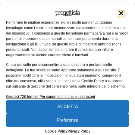
ARTICOLI CORRELATI
Per fornire le migliori esperienze, noi e i nostri partner utilizziamo
tecnologie come i cookie per memorizzare e/o accedere alle informazioni
QUADERNI DI PROGETTAZIONE
del dispositivo. Il consenso a queste tecnologie permetterà a noi e ai nostri
partner di elaborare dati personali come il comportamento durante la
navigazione o gli ID univoci su questo sito e di mostrare annunci (non)
personalizzati. Non acconsentire o ritirare il consenso può influire
negativamente su alcune caratteristiche e funzioni.
Clicca qui sotto per acconsentire a quanto sopra o per fare scelte
dettagliate. Le tue scelte saranno applicate solamente a questo sito. È
possibile modificare le impostazioni in qualsiasi momento, compreso il
ritiro del consenso, utilizzando i pulsanti della Cookie Policy o cliccando
sul pulsante di gestione del consenso nella parte inferiore dello schermo.
Gestisci 726 fornitori
Per saperne di più su questi scopi
UNI EN 1090: il punto di contatto tra
ACCETTA
progettazione ed esecuzione
Preferenze
Molte non conformità nascono da informazioni incomplete
o ambigue negli elaborati progettuali. nella seconda parte
Cookie Policy
Privacy Policy
dell’approfondimento inaugurato un mese fa ci