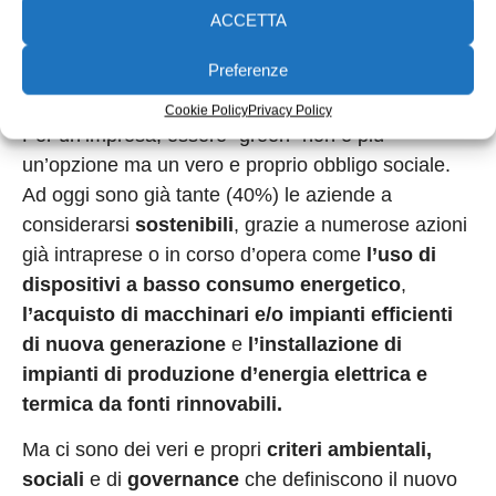
ACCETTA
diventare sempre più
Preferenze
green
Cookie Policy
Privacy Policy
Per un’impresa, essere “green” non è più
un’opzione ma un vero e proprio obbligo sociale.
Ad oggi sono già tante (40%) le aziende a
considerarsi
sostenibili
, grazie a numerose azioni
già intraprese o in corso d’opera come
l’uso di
dispositivi a basso consumo energetico
,
l’acquisto di macchinari e/o impianti efficienti
di nuova generazione
e
l’installazione di
impianti di produzione d’energia elettrica e
termica da fonti rinnovabili.
Ma ci sono dei veri e propri
criteri ambientali,
sociali
e di
governance
che definiscono il nuovo