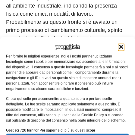
all’ambiente industriale, indicando la presenza
fisica come unica modalità di lavoro.
Probabilmente su questo fronte si è avviato un
primo processo di cambiamento culturale, spinto
proprio dagli effetti degli ultimi mesi.
La maggior parte (oltre un terzo), infatti, ritiene
Per fornire le migliori esperienze, noi e i nostri partner utilizziamo
l’ISW utile
ma solo come supporto e
tecnologie come i cookie per memorizzare e/o accedere alle informazioni
integrazione alla presenza fisica in fabbrica
.
del dispositivo. Il consenso a queste tecnologie permetterà a noi e ai nostri
partner di elaborare dati personali come il comportamento durante la
Per tanti, invece, è
interessante, ma è
navigazione o gli ID univoci su questo sito e di mostrare annunci (non)
necessaria prima una grande riorganizzazione
personalizzati. Non acconsentire o ritirare il consenso può influire
negativamente su alcune caratteristiche e funzioni.
delle risorse e dei processi/strumenti
industriali
.
Clicca qui sotto per acconsentire a quanto sopra o per fare scelte
dettagliate. Le tue scelte saranno applicate solamente a questo sito. È
possibile modificare le impostazioni in qualsiasi momento, compreso il
Tra i vantaggi percepiti, la maggiore flessibilità per i
ritiro del consenso, utilizzando i pulsanti della Cookie Policy o cliccando
dipendenti (41%) e la riduzione dei costi (29%).
sul pulsante di gestione del consenso nella parte inferiore dello schermo.
Gestisci 726 fornitori
Per saperne di più su questi scopi
Osservatorio MECSPE: