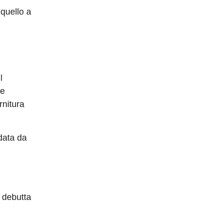
quello a
l
 e
rnitura
data da
 debutta