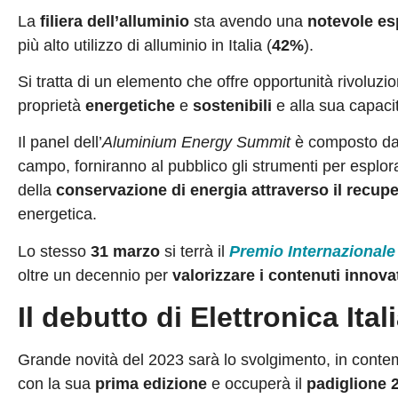
La
filiera dell’alluminio
sta avendo una
notevole e
più alto utilizzo di alluminio in Italia (
42%
).
Si tratta di un elemento che offre opportunità rivoluzion
proprietà
energetiche
e
sostenibili
e alla sua capaci
Il panel dell’
Aluminium Energy Summit
è composto da r
campo, forniranno al pubblico gli strumenti per esplorar
della
conservazione di energia attraverso il recuper
energetica.
Lo stesso
31 marzo
si terrà il
Premio Internazionale
oltre un decennio per
valorizzare i contenuti innovat
Il debutto di Elettronica Ital
Grande novità del 2023 sarà lo svolgimento, in co
con la sua
prima edizione
e occuperà il
padiglione 