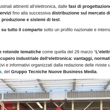
triali attinenti all’elettronica, dalle
fasi di progettazion
ervizi
fino alla successiva
distribuzione sul mercato d
 produzione e sistemi di test
.
su tutto il comparto
sotto un profilo nazionale e intern
e rotonde tematiche
come quella del 29 marzo “
L’elett
recupero industriale dell’elettronica: vantaggi, normat
vi e informativi organizzati dalla redazione delle riviste uf
a
, del
Gruppo Tecniche Nuove Business Media
.