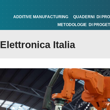
NG
QUADERNI
DI PROGETTAZIONE
TIPS&TRICKS
ADDITIVE MANUFACTURING
QUADERNI
DI PR
METODOLOGIE
DI PROGE
lettronica Italia