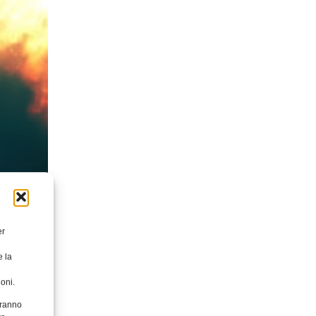
er
e la
oni.
aranno