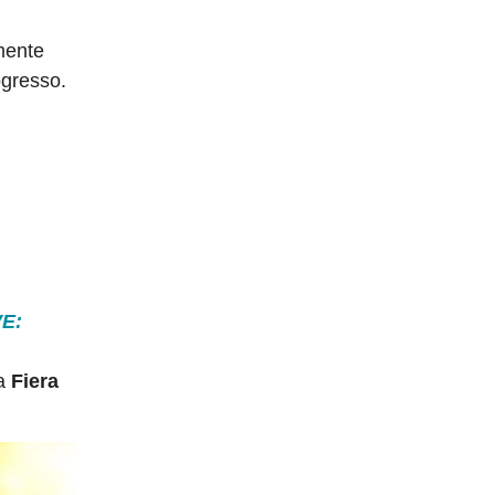
mente
ogresso.
VE:
la
Fiera