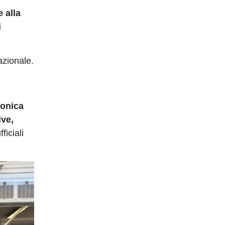
e alla
i
azionale.
ronica
ive,
ficiali