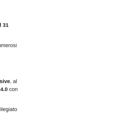
l 31
umerosi
sive
, al
4.0
con
ilegiato