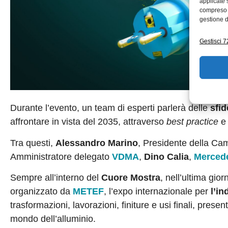
applicate 
compreso i
gestione d
Gestisci 72
Durante l’evento, un team di esperti parlerà delle
sfid
affrontare in vista del 2035, attraverso
best practice
Tra questi,
Alessandro Marino
, Presidente della Ca
Amministratore delegato
VDMA
,
Dino Calia
,
Merced
Sempre all’interno del
Cuore Mostra
, nell’ultima gior
organizzato da
METEF
, l’expo internazionale per
l’in
trasformazioni, lavorazioni, finiture e usi finali, pr
mondo dell’alluminio.