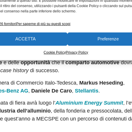
solamente a questo sito. È possibile modificare le impostazioni in qualsiasi momen
l ritiro del consenso, utilizzando i pulsanti della Cookie Policy o cliccando sul puls
el consenso nella parte inferiore dello schermo.
6 fornitori
Per saperne di più su questi scopi
ACCETTA
Preferenze
Cookie Policy
Privacy Policy
e
e delle
opportunità
che il
comparto automotive
dovr
e
case history
di successo.
mera di Commercio Italo-Tedesca,
Markus Heseding
,
es-Benz AG
,
Daniele De Caro
,
Stellantis
.
nata di fiera avrà luogo l’
Aluminium Energy Summit
, l’
dustria dell’alluminio
, della fonderia e pressocolata, del
esente quest’anno a MECSPE con un percorso di contenuti d