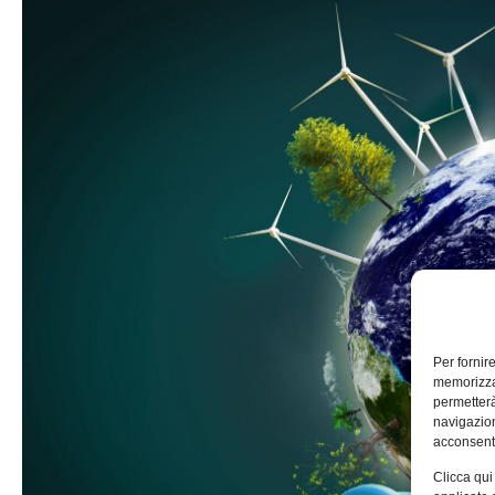
Per fornir
memorizzar
permetterà
navigazion
acconsenti
Clicca qui