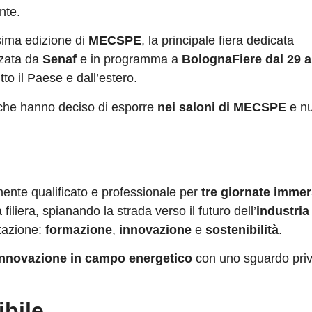
nte.
sima edizione di
MECSPE
, la principale fiera dedicata
zzata da
Senaf
e in programma a
BolognaFiere dal 29 a
to il Paese e dall’estero.
he hanno deciso di esporre
nei
saloni di MECSPE
e n
ente qualificato e professionale per
tre giornate immer
a filiera, spianando la strada verso il futuro dell’
industria
stazione:
formazione
,
innovazione
e
sostenibilità
.
innovazione in campo energetico
con uno sguardo priv
ibile