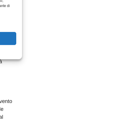
to,
ante di
à
evento
le
al