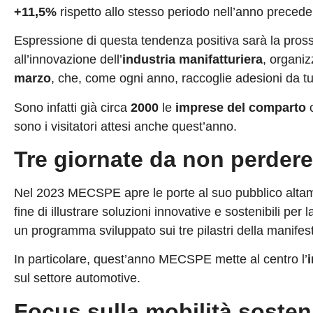
+11,5%
rispetto allo stesso periodo nell’anno precede
Espressione di questa tendenza positiva sarà la pros
all’innovazione dell’
industria manifatturiera
, organi
marzo
, che, come ogni anno, raccoglie adesioni da tut
Sono infatti già circa
2000
le
imprese del comparto
c
sono i visitatori attesi anche quest’anno.
Tre giornate da non perdere
Nel 2023 MECSPE apre le porte al suo pubblico altam
fine di illustrare soluzioni innovative e sostenibili per l
un programma sviluppato sui tre pilastri della manife
In particolare, quest’anno MECSPE mette al centro l’
sul settore automotive.
Focus sulla mobilità sosten